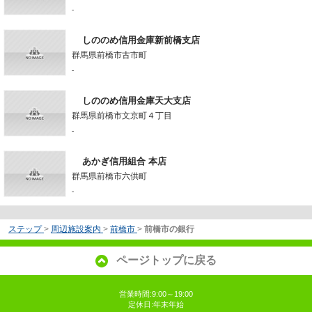
-
しののめ信用金庫新前橋支店
群馬県前橋市古市町
-
しののめ信用金庫天大支店
群馬県前橋市文京町４丁目
-
あかぎ信用組合 本店
群馬県前橋市六供町
-
ステップ
>
周辺施設案内
>
前橋市
>
前橋市の銀行
ページトップに戻る
営業時間:9:00～19:00
定休日:年末年始