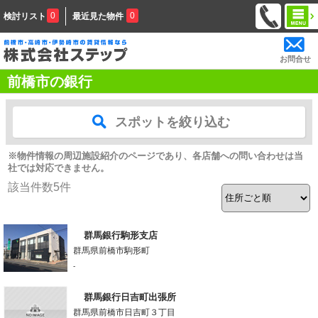
0
0
検討リスト
最近見た物件
お問合せ
前橋市の銀行
スポットを絞り込む
※物件情報の周辺施設紹介のページであり、各店舗への問い合わせは当
社では対応できません。
該当件数
5
件
群馬銀行駒形支店
群馬県前橋市駒形町
-
群馬銀行日吉町出張所
群馬県前橋市日吉町３丁目