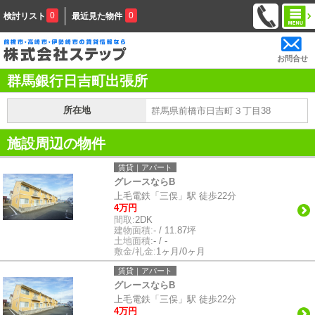
0
0
検討リスト
最近見た物件
お問合せ
群馬銀行日吉町出張所
所在地
群馬県前橋市日吉町３丁目38
施設周辺の物件
賃貸｜アパート
グレースならB
上毛電鉄「三俣」駅 徒歩22分
4万円
間取:
2DK
建物面積:
- / 11.87坪
土地面積:
- / -
敷金/礼金:
1ヶ月/0ヶ月
賃貸｜アパート
グレースならB
上毛電鉄「三俣」駅 徒歩22分
4万円