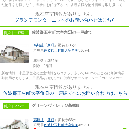
た物件をお探しなら、当社にお任せ下さい。多種多様な物件情報を取り扱ってお
りますので、べストな物件を...
現在空室情報がありません。
グランデモンターニャへのお問い合わせはこちら
佐波郡玉村町大字角渕の一戸建て
賃貸｜一戸建て
高崎線
「
新町
」駅 徒歩36分
群馬県
佐波郡玉村町
大字角渕
5107-1
-
築年数：築35年
階数：1階建
新着情報：小屋原住宅の空室情報ならコチラ。歩いて143mのところに角渕簡易
郵便局があります。日用品を揃えるのに便利なホームセンター「カインズホーム
玉村店」が、こちらの物件から...
現在空室情報がありません。
佐波郡玉村町大字角渕の一戸建てへのお問い合わせはこちら
グリーンヴィレッジ高橋B
賃貸｜アパート
高崎線
「
新町
」駅 徒歩33分
群馬県
佐波郡玉村町
大字角渕
4693-1