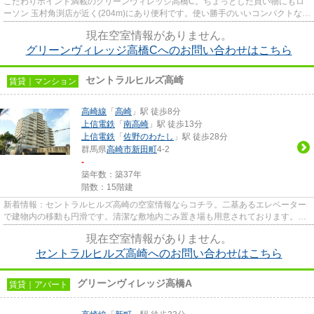
こだわりポイント満載のグリーンヴィレッジ高橋C。ちょっとした買い物にもロ
ーソン 玉村角渕店が近く(204m)にあり便利です。使い勝手のいいコンパクトな間
取りが特徴。最上階なので外...
現在空室情報がありません。
グリーンヴィレッジ高橋Cへのお問い合わせはこちら
セントラルヒルズ高崎
賃貸｜マンション
高崎線
「
高崎
」駅 徒歩8分
上信電鉄
「
南高崎
」駅 徒歩13分
上信電鉄
「
佐野のわたし
」駅 徒歩28分
群馬県
高崎市
新田町
4-2
-
築年数：築37年
階数：15階建
新着情報：セントラルヒルズ高崎の空室情報ならコチラ。二基あるエレベーター
で建物内の移動も円滑です。清潔な敷地内ごみ置き場も用意されております。15
階建てのマンションを是非ご...
現在空室情報がありません。
セントラルヒルズ高崎へのお問い合わせはこちら
グリーンヴィレッジ高橋A
賃貸｜アパート