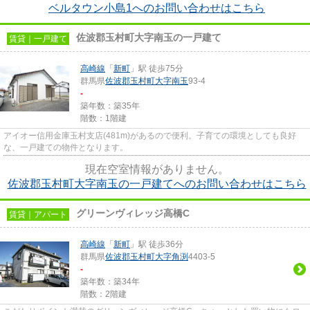
ベルタウン小島1へのお問い合わせはこちら
佐波郡玉村町大字南玉の一戸建て
賃貸｜一戸建て
高崎線
「
新町
」駅 徒歩75分
群馬県
佐波郡玉村町
大字南玉
93-4
-
築年数：築35年
階数：1階建
アイオー信用金庫玉村支店(481m)があるので便利。子育ての環境としても良好
な、一戸建ての物件となります。
現在空室情報がありません。
佐波郡玉村町大字南玉の一戸建てへのお問い合わせはこちら
グリーンヴィレッジ高橋C
賃貸｜アパート
高崎線
「
新町
」駅 徒歩36分
群馬県
佐波郡玉村町
大字角渕
4403-5
-
築年数：築34年
階数：2階建