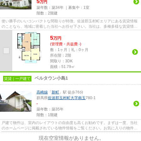
5
万円
築年数：築34年 ｜募集中：
1室
階数：2階建
使い勝手のいいコンパクトな間取りが特徴。佐波郡玉村町エリアにある賃貸情報
のことなら、地域に密着した当社へお任せ下さい。当社は、多種多様な賃貸情報
を取り扱っております。ご要...
5
万
円
(管理費・共益費 -)
敷：1ヶ月｜礼：0ヶ月
所在階：2階
間取り：3DK
面積：51.79㎡
ベルタウン小島1
賃貸｜一戸建て
高崎線
「
新町
」駅 徒歩76分
群馬県
佐波郡玉村町
大字南玉
780-1
-
築年数：築35年
階数：1階建
戸建て物件は、室内のレイアウトの自由度も高くお勧めです。まずは一度、当社
のホームページに掲載されている物件情報をご覧ください。お気に入りの物件が
あれば、詳細情報をご提供し...
現在空室情報がありません。