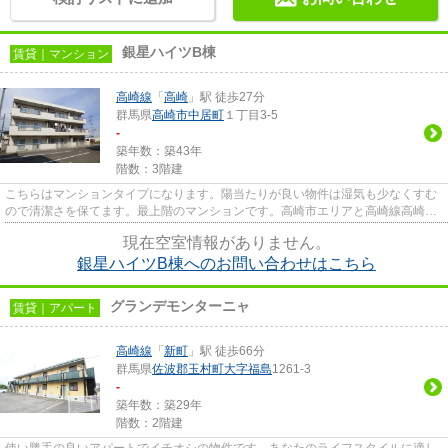
銀星ハイツB棟
賃貸｜マンション
高崎線
「
高崎
」駅 徒歩27分
群馬県
高崎市
中居町
１丁目3-5
-
築年数：築43年
階数：3階建
こちらはマンションタイプになります。陽当たりが良い物件は湿気も少なくすむ
ので清潔さを保てます。最上階のマンションです。高崎市エリアと高崎線高崎付
近での賃貸マンション、賃貸...
現在空室情報がありません。
銀星ハイツB棟へのお問い合わせはこちら
グランデモンターニャ
賃貸｜アパート
高崎線
「
新町
」駅 徒歩66分
群馬県
佐波郡玉村町
大字福島
1261-3
-
築年数：築29年
階数：2階建
使い勝手の良いアパートでイチオシの物件です。あなたのライフスタイルに適し