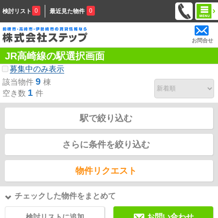
0
0
検討リスト
最近見た物件
お問合せ
JR高崎線の駅選択画面
募集中のみ表示
9
該当物件
棟
1
空き数
件
駅で絞り込む
さらに条件を絞り込む
物件リクエスト
チェックした物件をまとめて
検討リストに追加
お問い合わせ