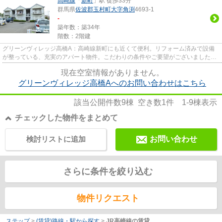
高崎線
「
新町
」駅 徒歩33分
群馬県
佐波郡玉村町
大字角渕
4693-1
-
築年数：築34年
階数：2階建
グリーンヴィレッジ高橋A：高崎線新町にも近くて便利。リフォーム済みで設備
が整っている、充実のアパート物件。こだわりの条件やご要望がございました
ら、お気軽に当社へご連絡下さい...
現在空室情報がありません。
グリーンヴィレッジ高橋Aへのお問い合わせはこちら
該当公開件数
9
棟 空き数
1
件
1-9
棟表示
チェックした物件をまとめて
検討リストに追加
お問い合わせ
さらに条件を絞り込む
物件リクエスト
ステップ
>
(賃貸)路線・駅から探す
>
JR高崎線の賃貸