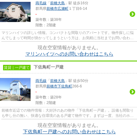
両毛線
「
前橋大島
」駅 徒歩16分
群馬県
前橋市
広瀬町
１丁目6-14
-
築年数：築38年
階数：2階建
マリンハイツの詳しい情報。コンパクトな間取りのアパートです。物件探しに悩
んでしまって時間が掛かってしまうという方は、お気軽に当社までお問い合わせ
ください。スタッフがサポー...
現在空室情報がありません。
マリンハイツへのお問い合わせはこちら
下佐鳥町一戸建
賃貸｜一戸建て
両毛線
「
前橋大島
」駅 徒歩50分
群馬県
前橋市
下佐鳥町
266-6
-
築年数：築28年
階数：2階建
前橋市近辺での物件情報：大好評のあの物件「下佐鳥町一戸建」。設備も間取り
も申し分の無い、快適な住環境のある戸建て物件です。まずは一度、当社のホー
ムページに掲載されている物...
現在空室情報がありません。
下佐鳥町一戸建へのお問い合わせはこちら