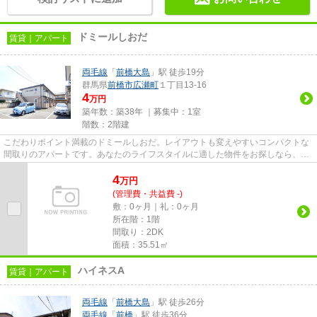
ドミールしおだ
賃貸｜アパート
両毛線
「
前橋大島
」駅 徒歩19分
群馬県
前橋市
広瀬町
１丁目13-16
4
万円
築年数：築38年 ｜募集中：
1室
階数：2階建
こだわりポイント満載のドミールしおだ。レイアウトも変えやすいコンパクトな
間取りのアパートです。あなたのライフスタイルに適した物件をお探しなら、当
社にお任せ下さい。多種多様...
4
万
円
(管理費・共益費 -)
敷：0ヶ月｜礼：0ヶ月
所在階：1階
間取り：2DK
面積：35.51㎡
ハイネスA
賃貸｜アパート
両毛線
「
前橋大島
」駅 徒歩26分
両毛線
「
前橋
」駅 徒歩36分