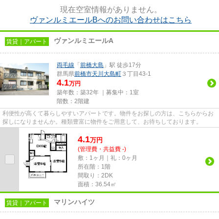
現在空室情報がありません。
ヴァンルミエールBへのお問い合わせはこちら
ヴァンルミエールA
賃貸｜アパート
両毛線
「
前橋大島
」駅 徒歩17分
群馬県
前橋市
天川大島町
３丁目43-1
4.1
万円
築年数：築32年 ｜募集中：
1室
階数：2階建
利便性が高くて暮らしやすいアパートです。物件をお探しの方は、こちらからお
探しになりませんか。種類豊富に物件をご用意して、お待ちしております。
4.1
万
円
(管理費・共益費 -)
敷：1ヶ月｜礼：0ヶ月
所在階：1階
間取り：2DK
面積：36.54㎡
マリンハイツ
賃貸｜アパート