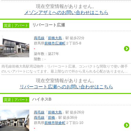
お客様がご満足いただける物...
現在空室情報がありません。
メゾンアザミへのお問い合わせはこちら
リバーコート広瀬
賃貸｜アパート
両毛線
「
前橋大島
」駅 徒歩22分
群馬県
前橋市
広瀬町
２丁目5-8
-
築年数：築27年
階数：-
両毛線前橋大島駅周辺物件：リバーコート広瀬。コンパクトな間取りで使い勝手
のいいアパートになってます。最上階なので外から見られる心配がありません。
ライフスタイルに適した賃貸...
現在空室情報がありません。
リバーコート広瀬へのお問い合わせはこちら
ハイネスB
賃貸｜アパート
両毛線
「
前橋大島
」駅 徒歩26分
両毛線
「
前橋
」駅 徒歩36分
群馬県
前橋市
朝倉町
２丁目1-10
-