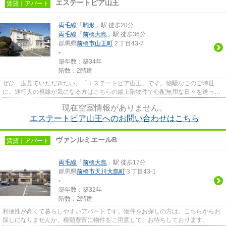
エステートピア山王
賃貸｜アパート
両毛線
「
駒形
」駅 徒歩20分
両毛線
「
前橋大島
」駅 徒歩36分
群馬県
前橋市
山王町
２丁目43-7
-
築年数：築34年
階数：2階建
ぜひ一度見ていただきたい、「エステートピア山王」です。物騒なこのご時世
に。通行人の視線が気になる方はこちらの最上階物件で心配無用な日々を送って
下さい。落ち着いた街並みが魅...
現在空室情報がありません。
エステートピア山王へのお問い合わせはこちら
ヴァンルミエールB
賃貸｜アパート
両毛線
「
前橋大島
」駅 徒歩17分
群馬県
前橋市
天川大島町
３丁目43-1
-
築年数：築32年
階数：2階建
利便性が高くて暮らしやすいアパートです。物件をお探しの方は、こちらからお
探しになりませんか。種類豊富に物件をご用意して、お待ちしております。