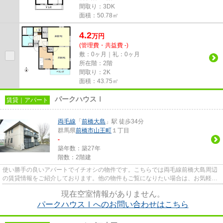
間取り：3DK
面積：50.78㎡
4.2
万
円
(管理費・共益費 -)
敷：0ヶ月｜礼：0ヶ月
所在階：2階
間取り：2K
面積：43.75㎡
パークハウスⅠ
賃貸｜アパート
両毛線
「
前橋大島
」駅 徒歩34分
群馬県
前橋市
山王町
１丁目
-
築年数：築27年
階数：2階建
使い勝手の良いアパートでイチオシの物件です。こちらでは両毛線前橋大島周辺
の賃貸情報をご紹介しております。他の物件もご覧になりたい場合は、お気軽に
お問い合わせください。
現在空室情報がありません。
パークハウスⅠへのお問い合わせはこちら