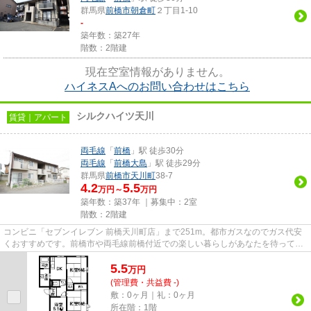
群馬県
前橋市
朝倉町
２丁目1-10
-
築年数：築27年
階数：2階建
現在空室情報がありません。
ハイネスAへのお問い合わせはこちら
シルクハイツ天川
賃貸｜アパート
両毛線
「
前橋
」駅 徒歩30分
両毛線
「
前橋大島
」駅 徒歩29分
群馬県
前橋市
天川町
38-7
4.2
5.5
万円～
万円
築年数：築37年 ｜募集中：
2室
階数：2階建
コンビニ「セブンイレブン 前橋天川町店」まで251m。都市ガスなのでガス代安
くおすすめです。前橋市や両毛線前橋付近での楽しい暮らしがあなたを待ってい
ます。素敵なお部屋を私達と一...
5.5
万
円
(管理費・共益費 -)
敷：0ヶ月｜礼：0ヶ月
所在階：1階