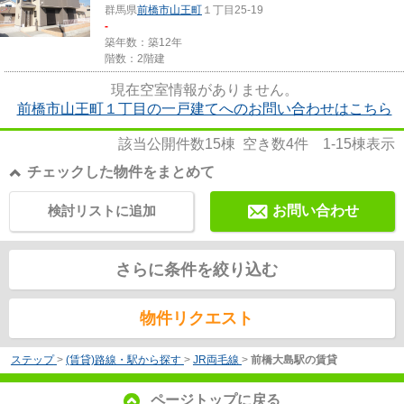
群馬県
前橋市
山王町
１丁目25-19
-
築年数：築12年
階数：2階建
現在空室情報がありません。
前橋市山王町１丁目の一戸建てへのお問い合わせはこちら
該当公開件数
15
棟 空き数
4
件
1-15
棟表示
チェックした物件をまとめて
検討リストに追加
お問い合わせ
さらに条件を絞り込む
物件リクエスト
ステップ
>
(賃貸)路線・駅から探す
>
JR両毛線
>
前橋大島駅の賃貸
ページトップに戻る