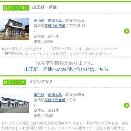
山王町一戸建
賃貸｜一戸建て
両毛線
「
前橋大島
」駅 徒歩41分
群馬県
前橋市
山王町
２丁目18-13
-
築年数：築45年
階数：2階建
ぜひ一度見ていただきたい、「山王町一戸建」です。歩いてすぐスーパー
「FRESSAY(フレッセイ) フォリオ駒形店」が近い(421m)のもポイント。
現在空室情報がありません。
山王町一戸建へのお問い合わせはこちら
メゾンアザミ
賃貸｜テラス
両毛線
「
前橋大島
」駅 徒歩25分
群馬県
前橋市
朝倉町
１丁目
-
築年数：築28年
階数：2階建
歩いてすぐの場所には前橋文京郵便局(470m)があり、郵便局での用事も楽。自分
だけのおしゃれ空間を演出できるテラスハウスの物件です。当社が扱う物件は、