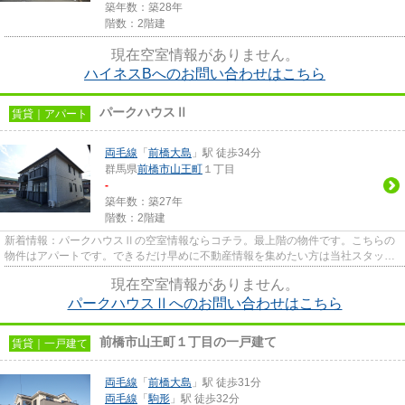
築年数：築28年
階数：2階建
現在空室情報がありません。
ハイネスBへのお問い合わせはこちら
パークハウスⅡ
賃貸｜アパート
両毛線
「
前橋大島
」駅 徒歩34分
群馬県
前橋市
山王町
１丁目
-
築年数：築27年
階数：2階建
新着情報：パークハウスⅡの空室情報ならコチラ。最上階の物件です。こちらの
物件はアパートです。できるだけ早めに不動産情報を集めたい方は当社スタッフ
までご連絡ください。地域の不...
現在空室情報がありません。
パークハウスⅡへのお問い合わせはこちら
前橋市山王町１丁目の一戸建て
賃貸｜一戸建て
両毛線
「
前橋大島
」駅 徒歩31分
両毛線
「
駒形
」駅 徒歩32分