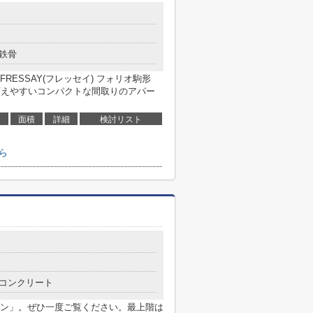
鉄骨
ESSAY(フレッセイ) フォリオ駒形
も変えやすいコンパクトな間取りのアパー
面積
詳細
検討リスト
ら
コンクリート
ン」。ぜひ一度ご覧ください。最上階は