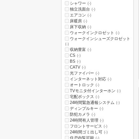
シャワー
(-)
独立洗面台
(-)
エアコン
(-)
床暖房
(-)
床下収納
(-)
ウォークインクロゼット
(-)
ウォークインシューズクロゼット
(-)
収納豊富
(-)
CS
(-)
BS
(-)
CATV
(-)
光ファイバー
(-)
インターネット対応
(-)
オートロック
(-)
TVモニタ付インターホン
(-)
宅配ボックス
(-)
24時間緊急通報システム
(-)
ディンプルキー
(-)
防犯カメラ
(-)
24時間有人管理
(-)
フロントサービス
(-)
24時間ゴミ出し可
(-)
住戸内覧可能
(-)