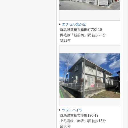
エクセル光が丘
群馬県前橋市箱田町702-10
両毛線「新前橋」駅 徒歩23分
築22年
ツツミハイツ
群馬県前橋市堤町190-19
上毛電鉄「赤坂」駅 徒歩15分
築30年