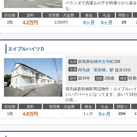
ベランダで洗濯もの干す時通りから姿を
な...
所在階
賃料
管理費・共益費
敷金
礼金
間取り
4.2
万円
0ヶ月
0ヶ月
2階
2,000円
1R
エイブルハイツＤ
群馬県
前橋市
古市町
299
住所
交通
両毛線
「
新前橋
」駅 徒歩14分
築34年
2階建
軽量
築年
階数
構造
両毛線新前橋駅周辺物件：エイブルハイ
いいアパートになってます。歩いて14
の良...
所在階
賃料
管理費・共益費
敷金
礼金
間取り
4.8
万円
0ヶ月
1階
-
1ヶ月
2DK
4