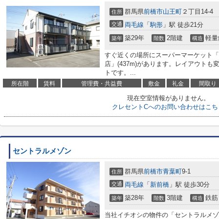
群馬県
前橋市
山王町
２丁目14-4
住所
交通
両毛線
「
駒形
」駅 徒歩21分
築29年
2階建
軽量
築年
階数
構造
すぐ近くの場所にスーパーマーケット「FR
店」(437m)があります。レイアウト
トです。...
所在階
賃料
管理費・共益費
敷金
礼金
間取り
現在空室情報がありません。
クレセントCへのお問い合わせはこち
セントラルメゾン
群馬県
前橋市
青葉町
9-1
住所
交通
両毛線
「
新前橋
」駅 徒歩30分
築28年
3階建
鉄筋
築年
階数
構造
当社イチオシの物件の「セントラルメゾ