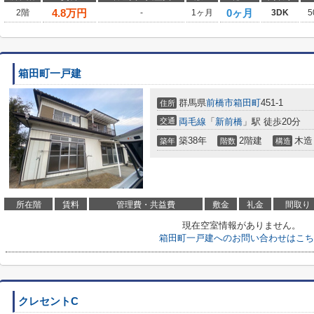
4.8
万円
0ヶ月
2階
-
1ヶ月
3DK
5
箱田町一戸建
群馬県
前橋市
箱田町
451-1
住所
交通
両毛線
「
新前橋
」駅 徒歩20分
築38年
2階建
木造
築年
階数
構造
所在階
賃料
管理費・共益費
敷金
礼金
間取り
現在空室情報がありません。
箱田町一戸建へのお問い合わせはこち
クレセントC