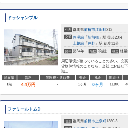
ドゥシャンブル
群馬県
前橋市
江田町
213
住所
交通
両毛線
「
新前橋
」駅 徒歩23分
上越線
「
井野
」駅 徒歩31分
築34年
2階建
軽量
築年
階数
構造
周辺環境が整っていることの多い、充実
貸物件情報のことなら、当社にお任せ下
識...
所在階
賃料
管理費・共益費
敷金
礼金
間取り
4.4
万円
0ヶ月
1階
-
1ヶ月
1LDK
4
ファミールトムD
群馬県
前橋市
上泉町
1380-3
住所