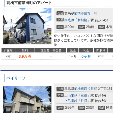
前橋市前箱田町のアパート
群馬県
前橋市
前箱田町
住所
交通
両毛線
「
新前橋
」駅 徒歩24分
築29年
2階建
木造
築年
階数
構造
使い勝手のいいコンパクトな間取りが特
数多く立地しています。多種多様な物件
物...
所在階
賃料
管理費・共益費
敷金
礼金
間取り
3.9
万円
0ヶ月
2階
-
1ヶ月
2DK
3
ベイリーフ
群馬県
前橋市
西片貝町
２丁目151
住所
交通
上毛電鉄
「
三俣
」駅 徒歩4分
上毛電鉄
「
片貝
」駅 徒歩8分
築26年
2階建
軽量
築年
階数
構造