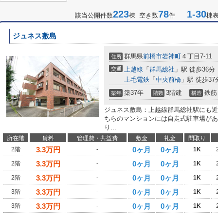
223
78
1-30
該当公開件数
棟 空き数
件
棟
ジュネス敷島
群馬県
前橋市
岩神町
４丁目7-11
住所
交通
上越線
「
群馬総社
」駅 徒歩36分
上毛電鉄
「
中央前橋
」駅 徒歩37
築37年
3階建
鉄筋
築年
階数
構造
ジュネス敷島：上越線群馬総社駅にも近
ちらのマンションには自走式駐車場があ
り...
所在階
賃料
管理費・共益費
敷金
礼金
間取り
3.3
万円
0ヶ月
0ヶ月
2階
-
1K
3.3
万円
0ヶ月
0ヶ月
2階
-
1K
3.3
万円
0ヶ月
0ヶ月
2階
-
1K
3.3
万円
0ヶ月
0ヶ月
3階
-
1K
3.3
万円
0ヶ月
0ヶ月
3階
-
1K