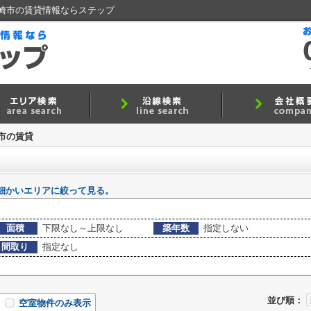
崎市の賃貸情報ならステップ
市の賃貸
細かいエリアに絞って見る。
面積
下限なし～上限なし
築年数
指定しない
間取り
指定なし
並び順：
空室物件のみ表示