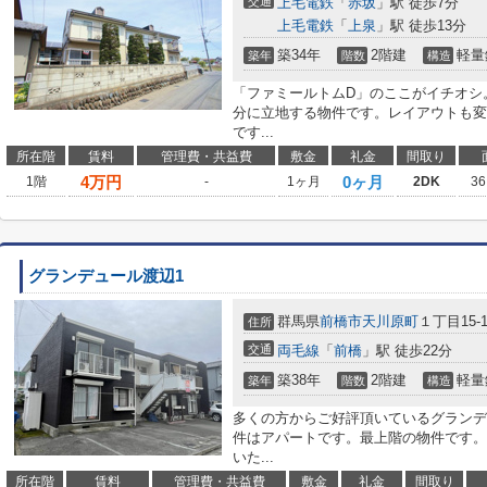
交通
上毛電鉄
「
赤坂
」駅 徒歩7分
上毛電鉄
「
上泉
」駅 徒歩13分
築34年
2階建
軽量
築年
階数
構造
「ファミールトムD」のここがイチオシ
分に立地する物件です。レイアウトも変
です...
所在階
賃料
管理費・共益費
敷金
礼金
間取り
4
万円
0ヶ月
1階
-
1ヶ月
2DK
36
グランデュール渡辺1
群馬県
前橋市
天川原町
１丁目15-
住所
交通
両毛線
「
前橋
」駅 徒歩22分
築38年
2階建
軽量
築年
階数
構造
多くの方からご好評頂いているグランデ
件はアパートです。最上階の物件です。
いた...
所在階
賃料
管理費・共益費
敷金
礼金
間取り