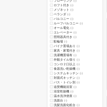
フローリング
(-)
ロフト付き
(-)
メゾネット
(-)
ベランダ
(-)
バルコニー
(-)
ルーフバルコニー
(-)
オール電化
(-)
エレベーター
(-)
照明器具付き
(-)
駐輪場
(-)
バイク置場あり
(-)
家具・家電付き
(-)
洗濯機置場有
(-)
外観タイル張り
(-)
コンロ２口以上
(-)
食器洗い乾燥機
(-)
システムキッチン
(-)
対面式キッチン
(-)
バス・トイレ別
(-)
追焚機能浴室
(-)
浴室乾燥機
(-)
温水洗浄便座
(-)
洗面台
(-)
洗髪洗面化粧台
(-)