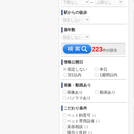
～
駅からの徒歩
築年数
223
件が該当
情報公開日
指定しない
本日
3日以内
1週間以内
画像・動画あり
画像あり
動画あり
パノラマあり
こだわり条件
ペット飼育可
(-)
ペット専用設備
(-)
楽器相談
(-)
陽当り良好
(-)