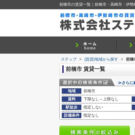
前橋市の賃貸一覧｜前橋市・高崎市・伊勢
ステップ
>
(賃貸)地域から探す
>
前橋
前橋市 賃貸一覧
≫さらに
地域
前橋市
賃料
下限なし～上限なし
駅徒歩
指定しない
設備条件
指定なし