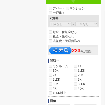
アパート
マンション
一戸建て
▼賃料
～
敷金・保証金なし
礼金・敷引なし
共益費・管理費込み
223
件が該当
間取り
ワンルーム
1K
1DK
1LDK
2K
2DK
2LDK
3K
3DK
3LDK
4K
4DK
4LDK以上
面積