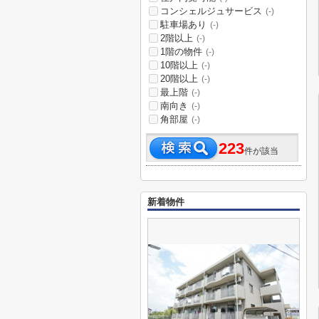
コンシェルジュサービス
(-)
駐車場あり
(-)
2階以上
(-)
1階の物件
(-)
10階以上
(-)
20階以上
(-)
最上階
(-)
南向き
(-)
角部屋
(-)
223
件が該当
新着物件