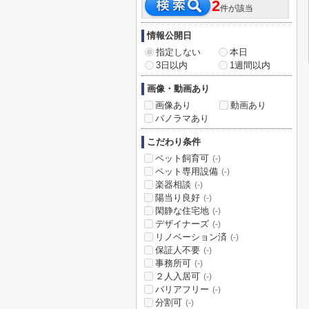
2
件が該当
情報公開日
指定しない
本日
3日以内
1週間以内
画像・動画あり
画像あり
動画あり
パノラマあり
こだわり条件
ペット飼育可
(-)
ペット専用設備
(-)
楽器相談
(-)
陽当り良好
(-)
閑静な住宅地
(-)
デザイナーズ
(-)
リノベーション済
(-)
保証人不要
(-)
事務所可
(-)
２人入居可
(-)
バリアフリー
(-)
分割可
(-)