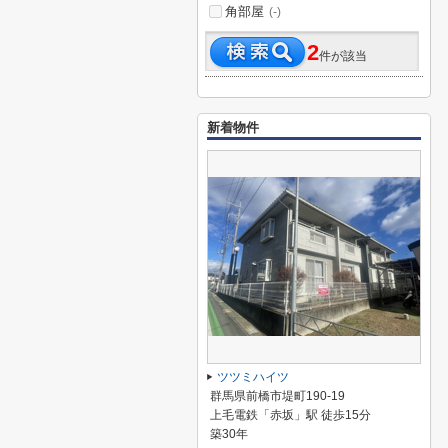
角部屋
(-)
2
件が該当
新着物件
ツツミハイツ
群馬県前橋市堤町190-19
上毛電鉄「赤坂」駅 徒歩15分
築30年