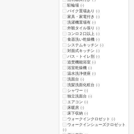
駐輪場
(-)
バイク置場あり
(-)
家具・家電付き
(-)
洗濯機置場有
(-)
外観タイル張り
(-)
コンロ２口以上
(-)
食器洗い乾燥機
(-)
システムキッチン
(-)
対面式キッチン
(-)
バス・トイレ別
(-)
追焚機能浴室
(-)
浴室乾燥機
(-)
温水洗浄便座
(-)
洗面台
(-)
洗髪洗面化粧台
(-)
シャワー
(-)
独立洗面台
(-)
エアコン
(-)
床暖房
(-)
床下収納
(-)
ウォークインクロゼット
(-)
ウォークインシューズクロゼット
(-)