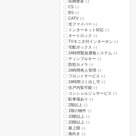
収納豊富
(-)
CS
(-)
BS
(-)
CATV
(-)
光ファイバー
(-)
インターネット対応
(-)
オートロック
(-)
TVモニタ付インターホン
(-)
宅配ボックス
(-)
24時間緊急通報システム
(-)
ディンプルキー
(-)
防犯カメラ
(-)
24時間有人管理
(-)
フロントサービス
(-)
24時間ゴミ出し可
(-)
住戸内覧可能
(-)
コンシェルジュサービス
(-)
駐車場あり
(-)
2階以上
(-)
1階の物件
(-)
10階以上
(-)
20階以上
(-)
最上階
(-)
南向き
(-)