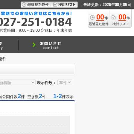
最終更新：2026年08月06日
00
00
件
件
最近見た物件
検討リスト
営業時間：9:00～19:00
定休日：年末年始
物件
表示件数：
2
2
1-2
当公開件数
棟 空き数
件
棟表示