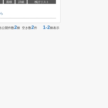
面積
詳細
検討リスト
ら
2
2
1-2
当公開件数
棟 空き数
件
棟表示