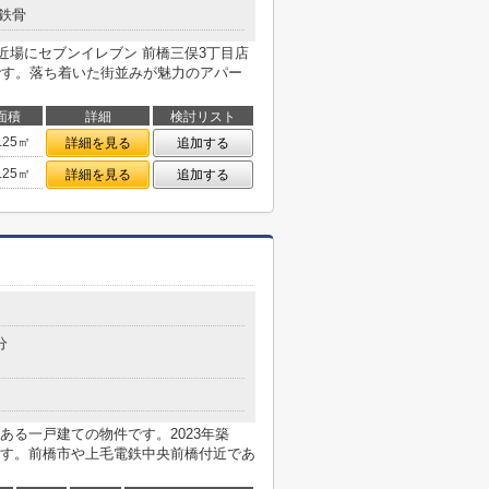
鉄骨
近場にセブンイレブン 前橋三俣3丁目店
利です。落ち着いた街並みが魅力のアパー
面積
詳細
検討リスト
.25㎡
詳細を見る
追加する
.25㎡
詳細を見る
追加する
分
ある一戸建ての物件です。2023年築
す。前橋市や上毛電鉄中央前橋付近であ