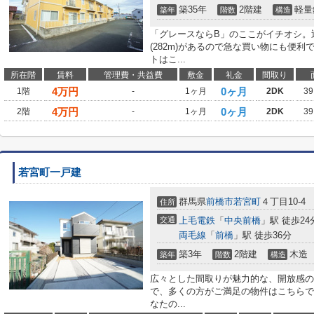
築35年
2階建
軽量
築年
階数
構造
「グレースならB」のここがイチオシ。
(282m)があるので急な買い物にも便
トはこ...
所在階
賃料
管理費・共益費
敷金
礼金
間取り
4
万円
0ヶ月
1階
-
1ヶ月
2DK
39
4
万円
0ヶ月
2階
-
1ヶ月
2DK
39
若宮町一戸建
群馬県
前橋市
若宮町
４丁目10-4
住所
交通
上毛電鉄
「
中央前橋
」駅 徒歩24
両毛線
「
前橋
」駅 徒歩36分
築3年
2階建
木造
築年
階数
構造
広々とした間取りが魅力的な、開放感の
で、多くの方がご満足の物件はこちらで
なたの...