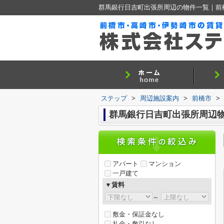
群馬銀行日吉町出張所周辺の物件一覧｜前
ステップ
>
周辺施設案内
>
前橋市
>
群馬銀行日吉町出張所周辺
アパート
マンション
一戸建て
▼賃料
～
敷金・保証金なし
礼金・敷引なし