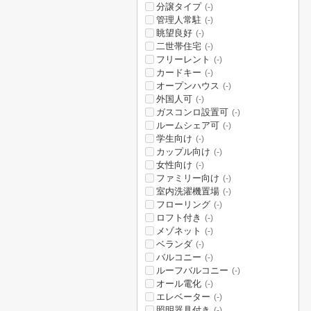
分譲タイプ
(-)
管理人常駐
(-)
眺望良好
(-)
二世帯住宅
(-)
フリーレント
(-)
カードキー
(-)
オープンハウス
(-)
外国人可
(-)
ガスコンロ設置可
(-)
ルームシェア可
(-)
学生向け
(-)
カップル向け
(-)
女性向け
(-)
ファミリー向け
(-)
室内洗濯機置場
(-)
フローリング
(-)
ロフト付き
(-)
メゾネット
(-)
ベランダ
(-)
バルコニー
(-)
ルーフバルコニー
(-)
オール電化
(-)
エレベーター
(-)
照明器具付き
(-)