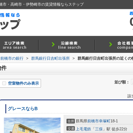
橋市・高崎市・伊勢崎市の賃貸情報ならステップ
前橋市の銀行
>
群馬銀行日吉町出張所
>
群馬銀行日吉町出張所の近くの
物件
並び順：
空室物件のみ表示
該
グレースならB
群馬県
前橋市
幸塚町
18-1
住所
交通
上毛電鉄
「
三俣
」駅 徒歩22分