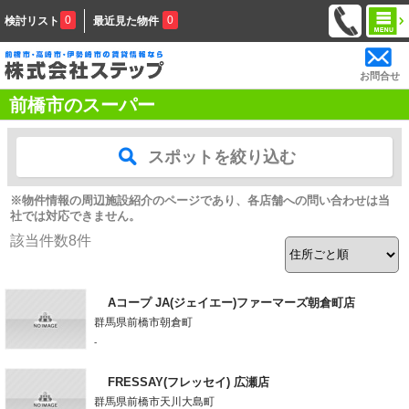
0
0
検討リスト
最近見た物件
お問合せ
前橋市のスーパー
スポットを絞り込む
※物件情報の周辺施設紹介のページであり、各店舗への問い合わせは当
社では対応できません。
該当件数
8
件
Aコープ JA(ジェイエー)ファーマーズ朝倉町店
群馬県前橋市朝倉町
-
FRESSAY(フレッセイ) 広瀬店
群馬県前橋市天川大島町