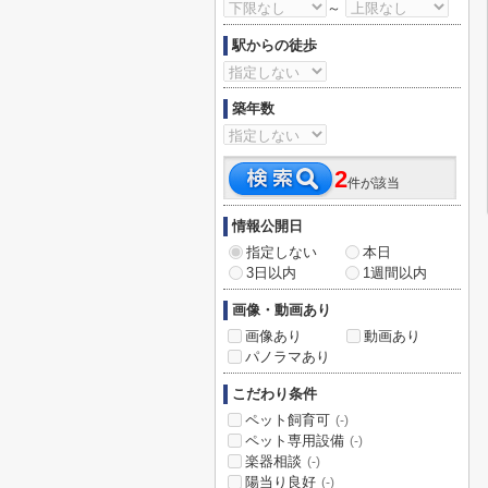
～
駅からの徒歩
築年数
2
件が該当
情報公開日
指定しない
本日
3日以内
1週間以内
画像・動画あり
画像あり
動画あり
パノラマあり
こだわり条件
ペット飼育可
(-)
ペット専用設備
(-)
楽器相談
(-)
陽当り良好
(-)