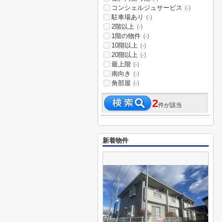
コンシェルジュサービス
(-)
駐車場あり
(-)
2階以上
(-)
1階の物件
(-)
10階以上
(-)
20階以上
(-)
最上階
(-)
南向き
(-)
角部屋
(-)
2
件が該当
新着物件