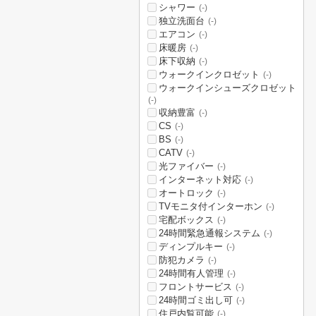
シャワー
(-)
独立洗面台
(-)
エアコン
(-)
床暖房
(-)
床下収納
(-)
ウォークインクロゼット
(-)
ウォークインシューズクロゼット
(-)
収納豊富
(-)
CS
(-)
BS
(-)
CATV
(-)
光ファイバー
(-)
インターネット対応
(-)
オートロック
(-)
TVモニタ付インターホン
(-)
宅配ボックス
(-)
24時間緊急通報システム
(-)
ディンプルキー
(-)
防犯カメラ
(-)
24時間有人管理
(-)
フロントサービス
(-)
24時間ゴミ出し可
(-)
住戸内覧可能
(-)