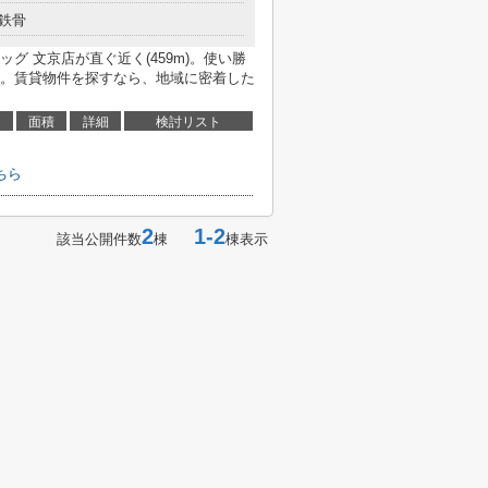
鉄骨
グ 文京店が直ぐ近く(459m)。使い勝
。賃貸物件を探すなら、地域に密着した
面積
詳細
検討リスト
ちら
2
1-2
該当公開件数
棟
棟表示