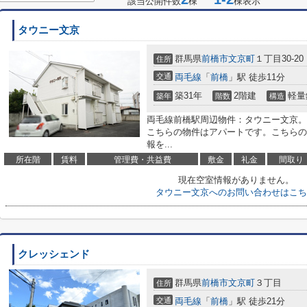
該当公開件数
棟
棟表示
タウニー文京
群馬県
前橋市
文京町
１丁目30-20
住所
交通
両毛線
「
前橋
」駅 徒歩11分
築31年
2階建
軽量
築年
階数
構造
両毛線前橋駅周辺物件：タウニー文京。
こちらの物件はアパートです。こちらの
報を...
所在階
賃料
管理費・共益費
敷金
礼金
間取り
現在空室情報がありません。
タウニー文京へのお問い合わせはこち
クレッシェンド
群馬県
前橋市
文京町
３丁目
住所
交通
両毛線
「
前橋
」駅 徒歩21分