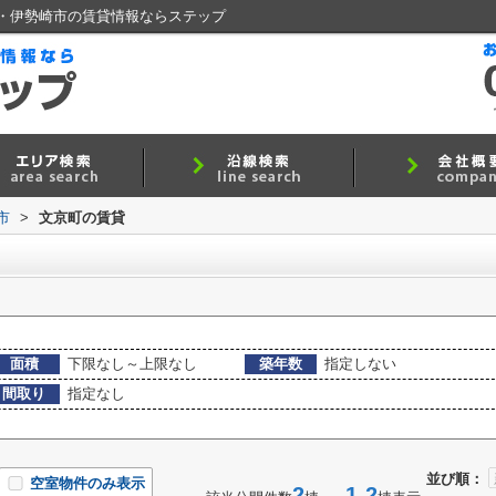
・伊勢崎市の賃貸情報ならステップ
市
>
文京町の賃貸
面積
下限なし～上限なし
築年数
指定しない
間取り
指定なし
並び順：
空室物件のみ表示
2
1-2