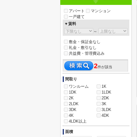
アパート
マンション
一戸建て
▼賃料
～
敷金・保証金なし
礼金・敷引なし
共益費・管理費込み
2
件が該当
間取り
ワンルーム
1K
1DK
1LDK
2K
2DK
2LDK
3K
3DK
3LDK
4K
4DK
4LDK以上
面積