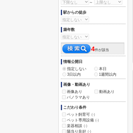
～
駅からの徒歩
築年数
4
件が該当
情報公開日
指定しない
本日
3日以内
1週間以内
画像・動画あり
画像あり
動画あり
パノラマあり
こだわり条件
ペット飼育可
(-)
ペット専用設備
(-)
楽器相談
(-)
陽当り良好
(-)