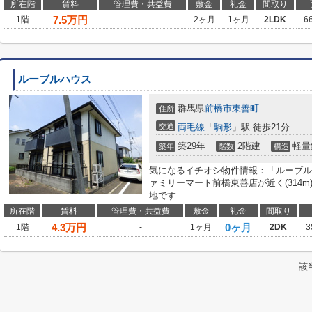
所在階
賃料
管理費・共益費
敷金
礼金
間取り
7.5
万円
1階
-
2ヶ月
1ヶ月
2LDK
6
ルーブルハウス
群馬県
前橋市
東善町
住所
交通
両毛線
「
駒形
」駅 徒歩21分
築29年
2階建
軽量
築年
階数
構造
気になるイチオシ物件情報：「ルーブル
ァミリーマート前橋東善店が近く(314
地です...
所在階
賃料
管理費・共益費
敷金
礼金
間取り
4.3
万円
0ヶ月
1階
-
1ヶ月
2DK
3
該