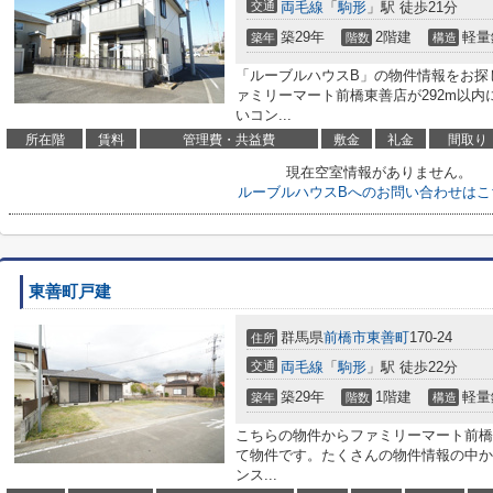
交通
両毛線
「
駒形
」駅 徒歩21分
築29年
2階建
軽量
築年
階数
構造
「ルーブルハウスB」の物件情報をお探
ァミリーマート前橋東善店が292m以
いコン...
所在階
賃料
管理費・共益費
敷金
礼金
間取り
現在空室情報がありません。
ルーブルハウスBへのお問い合わせはこ
東善町戸建
群馬県
前橋市
東善町
170-24
住所
交通
両毛線
「
駒形
」駅 徒歩22分
築29年
1階建
軽量
築年
階数
構造
こちらの物件からファミリーマート前橋
て物件です。たくさんの物件情報の中か
ンス...