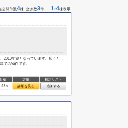
4
3
1-4
当公開件数
棟 空き数
件
棟表示
、2010年築となっています。広々とし
建ての物件です。
面積
詳細
検討リスト
4.58㎡
詳細を見る
追加する