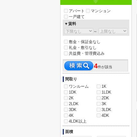
アパート
マンション
一戸建て
▼賃料
～
敷金・保証金なし
礼金・敷引なし
共益費・管理費込み
4
件が該当
間取り
ワンルーム
1K
1DK
1LDK
2K
2DK
2LDK
3K
3DK
3LDK
4K
4DK
4LDK以上
面積