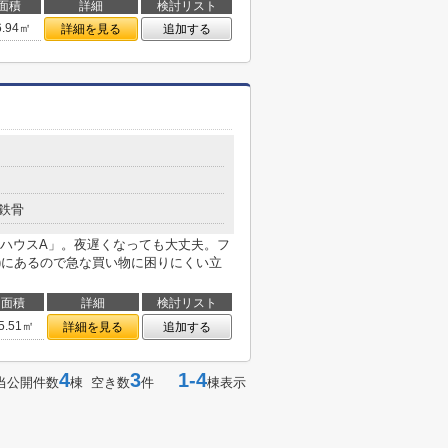
面積
詳細
検討リスト
6.94㎡
詳細を見る
追加する
鉄骨
ハウスA」。夜遅くなっても大丈夫。フ
m)にあるので急な買い物に困りにくい立
面積
詳細
検討リスト
5.51㎡
詳細を見る
追加する
4
3
1-4
当公開件数
棟 空き数
件
棟表示