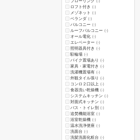
フローリング
(-)
ロフト付き
(-)
メゾネット
(-)
ベランダ
(-)
バルコニー
(-)
ルーフバルコニー
(-)
オール電化
(-)
エレベーター
(-)
照明器具付き
(-)
駐輪場
(-)
バイク置場あり
(-)
家具・家電付き
(-)
洗濯機置場有
(-)
外観タイル張り
(-)
コンロ２口以上
(-)
食器洗い乾燥機
(-)
システムキッチン
(-)
対面式キッチン
(-)
バス・トイレ別
(-)
追焚機能浴室
(-)
浴室乾燥機
(-)
温水洗浄便座
(-)
洗面台
(-)
洗髪洗面化粧台
(-)