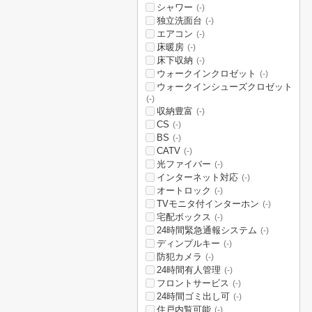
シャワー
(-)
独立洗面台
(-)
エアコン
(-)
床暖房
(-)
床下収納
(-)
ウォークインクロゼット
(-)
ウォークインシューズクロゼット
(-)
収納豊富
(-)
CS
(-)
BS
(-)
CATV
(-)
光ファイバー
(-)
インターネット対応
(-)
オートロック
(-)
TVモニタ付インターホン
(-)
宅配ボックス
(-)
24時間緊急通報システム
(-)
ディンプルキー
(-)
防犯カメラ
(-)
24時間有人管理
(-)
フロントサービス
(-)
24時間ゴミ出し可
(-)
住戸内覧可能
(-)