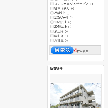
コンシェルジュサービス
(-)
駐車場あり
(-)
2階以上
(-)
1階の物件
(-)
10階以上
(-)
20階以上
(-)
最上階
(-)
南向き
(-)
角部屋
(-)
4
件が該当
新着物件