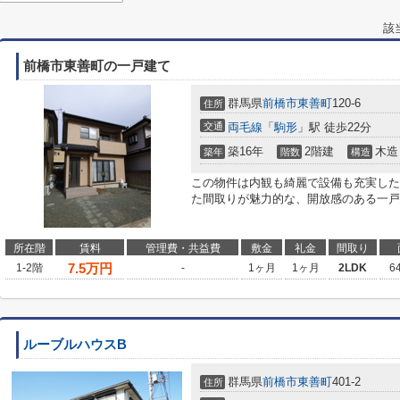
該
前橋市東善町の一戸建て
群馬県
前橋市
東善町
120-6
住所
交通
両毛線
「
駒形
」駅 徒歩22分
築16年
2階建
木造
築年
階数
構造
この物件は内観も綺麗で設備も充実した
た間取りが魅力的な、開放感のある一戸
所在階
賃料
管理費・共益費
敷金
礼金
間取り
7.5
万円
1-2階
-
1ヶ月
1ヶ月
2LDK
6
ルーブルハウスB
群馬県
前橋市
東善町
401-2
住所