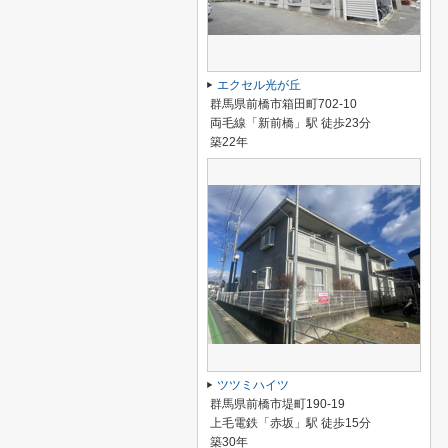
エクセル光が丘
群馬県前橋市箱田町702-10
両毛線「新前橋」駅 徒歩23分
築22年
ツツミハイツ
群馬県前橋市堤町190-19
上毛電鉄「赤坂」駅 徒歩15分
築30年