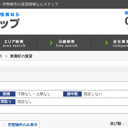
・伊勢崎市の賃貸情報ならステップ
市
>
東善町の賃貸
面積
下限なし～上限なし
築年数
指定しない
間取り
指定なし
並び順：
空室物件のみ表示