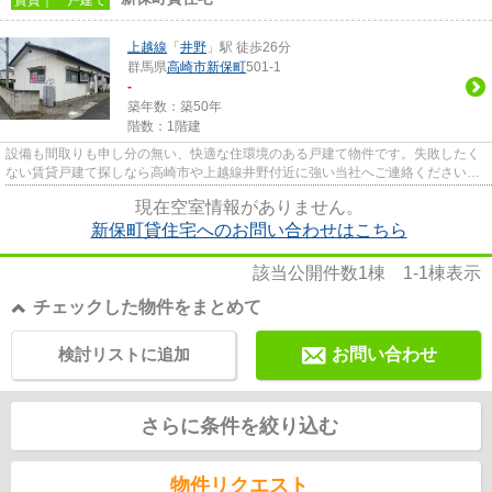
上越線
「
井野
」駅 徒歩26分
群馬県
高崎市
新保町
501-1
-
築年数：築50年
階数：1階建
設備も間取りも申し分の無い、快適な住環境のある戸建て物件です。失敗したく
ない賃貸戸建て探しなら高崎市や上越線井野付近に強い当社へご連絡ください。
信頼できるスタッフが対応致...
現在空室情報がありません。
新保町貸住宅へのお問い合わせはこちら
該当公開件数
1
棟
1-1
棟表示
チェックした物件をまとめて
検討リストに追加
お問い合わせ
さらに条件を絞り込む
物件リクエスト