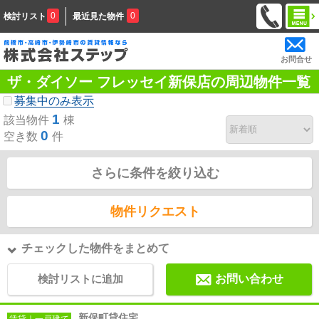
0
0
検討リスト
最近見た物件
お問合せ
ザ・ダイソー フレッセイ新保店の周辺物件一覧
募集中のみ表示
1
該当物件
棟
0
空き数
件
さらに条件を絞り込む
物件リクエスト
チェックした物件をまとめて
検討リストに追加
お問い合わせ
新保町貸住宅
賃貸｜一戸建て