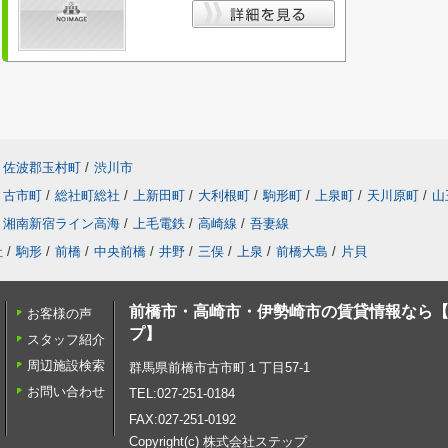
佐波郡玉村町
/
渋川市
古市町
/
総社町総社
/
上新田町
/
大利根町
/
駒形町
/
上泉町
/
天川原町
/
山
湘南新宿ライン高海
/
上毛電鉄
/
高崎線
/
吾妻線
社
/
駒形
/
前橋
/
中央前橋
/
井野
/
三俣
/
上泉
/
前橋大島
/
片貝
前橋市・高崎市・伊勢崎市の賃貸情報なら
お客様の声
プ】
スタッフ紹介
周辺施設検索
群馬県前橋市古市町１丁目57-1
お問い合わせ
TEL:027-251-0184
FAX:027-251-0192
Copyright(c) 株式会社ステップ