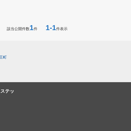
1
1-1
該当公開件数
件
件表示
王町
【ステッ