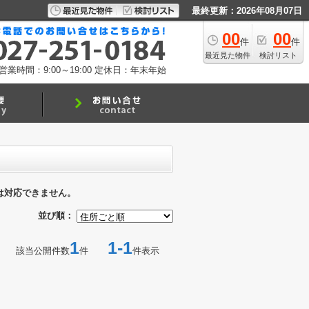
最終更新：2026年08月07日
00
00
件
件
最近見た物件
検討リスト
営業時間：9:00～19:00
定休日：年末年始
は対応できません。
並び順：
1
1-1
該当公開件数
件
件表示