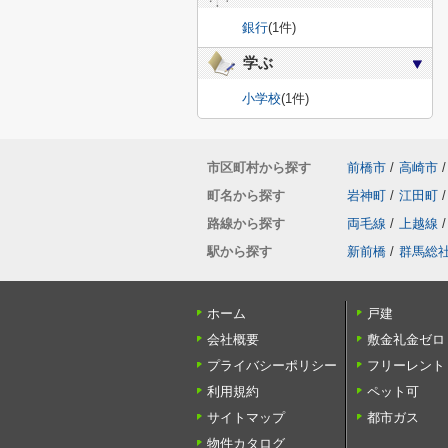
銀行
(1件)
学ぶ
小学校
(1件)
市区町村から探す
前橋市
/
高崎市
/
町名から探す
岩神町
/
江田町
/
路線から探す
両毛線
/
上越線
/
駅から探す
新前橋
/
群馬総
ホーム
戸建
会社概要
敷金礼金ゼロ
プライバシーポリシー
フリーレント
利用規約
ペット可
サイトマップ
都市ガス
物件カタログ