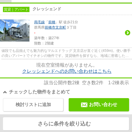
クレッシェンド
賃貸｜アパート
両毛線
「
前橋
」駅 徒歩21分
群馬県
前橋市
文京町
３丁目
-
築年数：築27年
階数：2階建
値段でも品揃えでも魅力的なマルエドラッグ 文京店が直ぐ近く(459m)。使い勝手
の良いアパートでイチオシの物件です。賃貸物件を探すなら、地域に密着した当
社にお任せ下さい。お客様の...
現在空室情報がありません。
クレッシェンドへのお問い合わせはこちら
該当公開件数
2
棟 空き数
2
件
1-2
棟表示
チェックした物件をまとめて
検討リストに追加
お問い合わせ
さらに条件を絞り込む