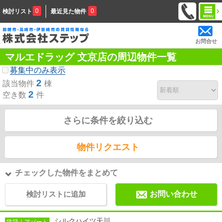
0
0
検討リスト
最近見た物件
お問合せ
マルエドラッグ 文京店の周辺物件一覧
募集中のみ表示
2
該当物件
棟
2
空き数
件
さらに条件を絞り込む
物件リクエスト
チェックした物件をまとめて
検討リストに追加
お問い合わせ
シルクハイツ天川
賃貸｜アパート