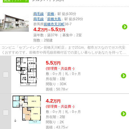
両毛線
「
前橋
」駅 徒歩30分
両毛線
「
前橋大島
」駅 徒歩29分
群馬県
前橋市
天川町
38-7
4.2
5.5
万円～
万円
築年数：築37年 ｜募集中：
2室
階数：2階建
コンビニ「セブンイレブン 前橋天川町店」まで251m。都市ガスなのでガス代安
くおすすめです。前橋市や両毛線前橋付近での楽しい暮らしがあなたを待ってい
ます。素敵なお部屋を私達と一...
5.5
万
円
(管理費・共益費 -)
敷：0ヶ月｜礼：0ヶ月
所在階：1階
間取り：3DK
面積：50.78㎡
4.2
万
円
(管理費・共益費 -)
敷：0ヶ月｜礼：0ヶ月
所在階：2階
間取り：2K
面積：43.75㎡