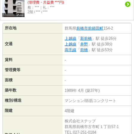
(管理費・共益費 ***円)
敷：***｜礼：***
2階 / *** / ***
所在地
群馬県
前橋市
前箱田町
154-2
上越線
「
新前橋
」駅 徒歩26分
交通
上越線
「
井野
」駅 徒歩38分
両毛線
「
前橋
」駅 徒歩53分
賃料
-
管理費等
-
面積
-
築年数
1989年 4月 (築37年)
種別/構造
マンション/鉄筋コンクリート
階建
4階建
株式会社ステップ
群馬県前橋市古市町１丁目57-1
TEL:027-251-0184