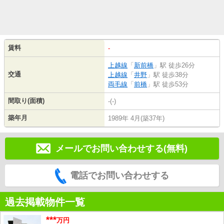
賃料
-
上越線
「
新前橋
」駅 徒歩26分
交通
上越線
「
井野
」駅 徒歩38分
両毛線
「
前橋
」駅 徒歩53分
間取り(面積)
-(-)
築年月
1989年 4月(築37年)
メールでお問い合わせする(無料)
電話でお問い合わせする
過去掲載物件一覧
***
万円