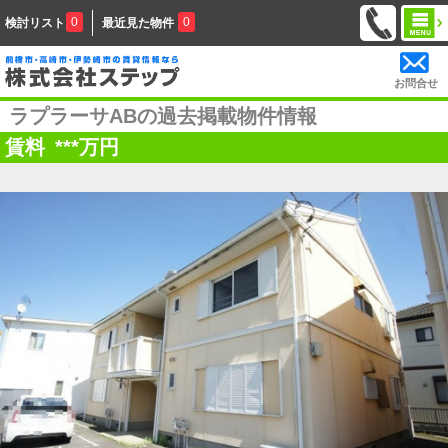
0
0
検討リスト
最近見た物件
お問合せ
ラプラーサABの過去掲載物件情報
賃料
***
万円