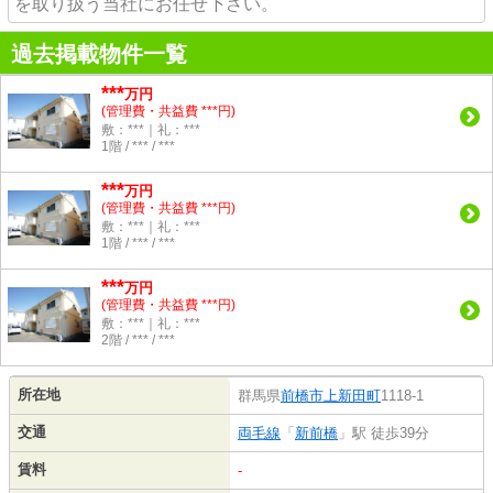
を取り扱う当社にお任せ下さい。
過去掲載物件一覧
***
万円
(管理費・共益費 ***円)
敷：***｜礼：***
1階 / *** / ***
***
万円
(管理費・共益費 ***円)
敷：***｜礼：***
1階 / *** / ***
***
万円
(管理費・共益費 ***円)
敷：***｜礼：***
2階 / *** / ***
所在地
群馬県
前橋市
上新田町
1118-1
交通
両毛線
「
新前橋
」駅 徒歩39分
賃料
-