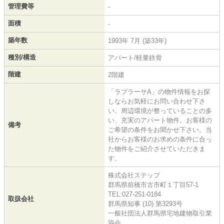
管理費等
-
面積
-
築年数
1993年 7月 (築33年)
種別/構造
アパート/軽量鉄骨
階建
2階建
「ラプラーサA」の物件情報をお探
しならお気軽にお問い合わせ下さ
い。周辺環境が整っていることの多
い、充実のアパート物件。お客様の
備考
ご希望の条件をお聞かせ下さい。当
社からお客様のお求めの条件に合っ
た物件をご紹介させていただきま
す。
株式会社ステップ
群馬県前橋市古市町１丁目57-1
TEL:027-251-0184
取扱会社
群馬県知事 (10) 第3293号
一般社団法人群馬県宅地建物取引業
協会