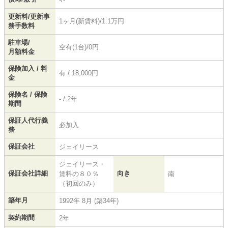
更新料/更新事
1ヶ月(新賃料)/1.1万円
務手数料
駐車場/
空有(1台)/0円
月額料金
保険加入 / 料
有 / 18,000円
金
保険名 / 保険
- / 2年
期間
保証人代行義
必加入
務
保証会社
ジェイリース
ジェイリース・
保証会社詳細
向き
賃料の８０％
南
（初回のみ）
築年月
1992年 8月 (築34年)
契約期間
2年