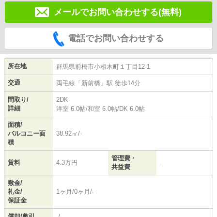
メールでお問い合わせする(無料)
電話でお問い合わせする
所在地
群馬県
前橋市
小相木町
１丁目12-1
交通
両毛線
「
新前橋
」駅 徒歩14分
間取り/
2DK
詳細
洋室 6.0帖
/
和室 6.0帖
/
DK 6.0帖
面積/
バルコニー面
38.92㎡/-
積
管理費・
賃料
4.3万円
-
共益費
敷金/
礼金/
1ヶ月/0ヶ月/-
保証金
償却/敷引
-/-