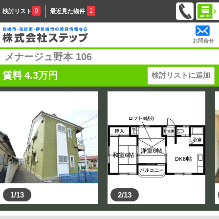
0
1
検討リスト
最近見た物件
お問合せ
メナージュ野本 106
賃料
4.3
万円
検討リストに追加
1/13
2/13