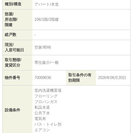
種別/構造
アパート/木造
部屋/
所在階/
106/1階/2階建
階建
総戸数
-
現況/
空家/即時
入居可能日
取引態様/
専任媒介/一般
賃貸区分
取引条件の有
物件番号
70009036
2026年08月20日
効期限
室内洗濯機置場
フローリング
プロパンガス
私設水道
設備条件
公共下水
電気有
バス・トイレ別
エアコン