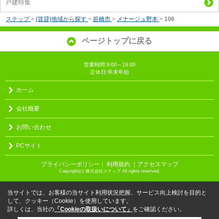
戸建特集
ステップ
>
(賃貸)地域から探す
>
前橋市
>
メナージュ野本
>
106
ページトップに戻る
営業時間:9:00～19:00
定休日:年末年始
ホーム
会社概要
お問い合わせ
PCサイト
プライバシーポリシー
利用規約
｜アクセスマップ
｜
Copyright(c) 株式会社ステップ All rights reserved.
当サイトでは、お客様の当サイト利用状況把握、サービス向上検討を目的と
して、クッキー（Cookie）を使用しています。
詳しくは、当社の
「Cookieの取扱いについて」
をご確認ください。