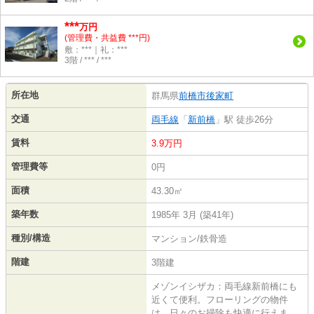
***
万円
(管理費・共益費 ***円)
敷：***｜礼：***
3階 / *** / ***
所在地
群馬県
前橋市
後家町
交通
両毛線
「
新前橋
」駅 徒歩26分
賃料
3.9万円
管理費等
0円
面積
43.30㎡
築年数
1985年 3月 (築41年)
種別/構造
マンション/鉄骨造
階建
3階建
メゾンイシザカ：両毛線新前橋にも
近くて便利。フローリングの物件
は、日々のお掃除も快適に行えま