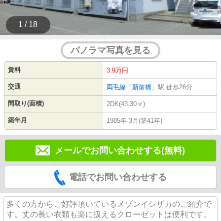
1 / 18
パノラマ写真を見る
賃料
3.9万円
交通
両毛線
「
新前橋
」駅 徒歩26分
間取り(面積)
2DK(43.30㎡)
築年月
1985年 3月(築41年)
メールでお問い合わせする(無料)
電話でお問い合わせする
多くの方からご好評頂いているメゾンイシザカのご紹介で
す。丈の長い衣類も楽に扱えるクローゼットは便利です。