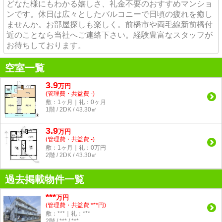
どなた様にもわかる嬉しさ、礼金不要のおすすめマンショ
ンです。休日は広々としたバルコニーで日頃の疲れを癒し
ませんか。お部屋探しも楽しく。前橋市や両毛線新前橋付
近のことなら当社へご連絡下さい。経験豊富なスタッフが
お待ちしております。
空室一覧
3.9
万
円
(管理費・共益費 -)
敷：1ヶ月｜礼：0ヶ月
1階 / 2DK / 43.30㎡
3.9
万
円
(管理費・共益費 -)
敷：1ヶ月｜礼：0万円
2階 / 2DK / 43.30㎡
過去掲載物件一覧
***
万円
(管理費・共益費 ***円)
敷：***｜礼：***
2階 / *** / ***