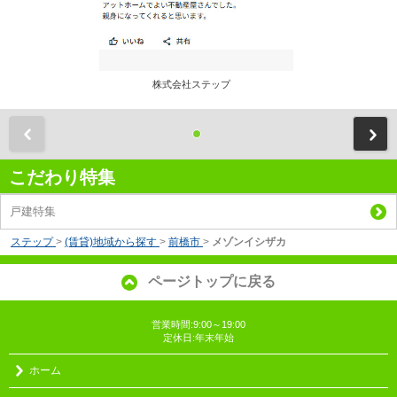
株式会社ステップ
前
こだわり特集
戸建特集
ステップ
>
(賃貸)地域から探す
>
前橋市
>
メゾンイシザカ
ページトップに戻る
営業時間:9:00～19:00
定休日:年末年始
ホーム