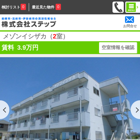
0
0
検討リスト
最近見た物件
お問合せ
メゾンイシザカ（
2
室）
賃料
3.9
万円
空室情報を確認