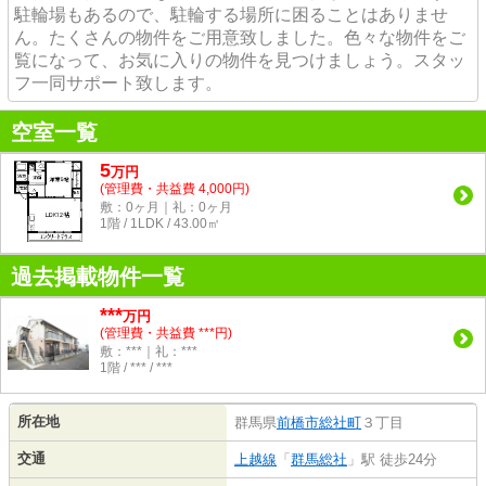
駐輪場もあるので、駐輪する場所に困ることはありませ
ん。たくさんの物件をご用意致しました。色々な物件をご
覧になって、お気に入りの物件を見つけましょう。スタッ
フ一同サポート致します。
空室一覧
5
万
円
(管理費・共益費 4,000円)
敷：0ヶ月｜礼：0ヶ月
1階 / 1LDK / 43.00㎡
過去掲載物件一覧
***
万円
(管理費・共益費 ***円)
敷：***｜礼：***
1階 / *** / ***
所在地
群馬県
前橋市
総社町
３丁目
交通
上越線
「
群馬総社
」駅 徒歩24分