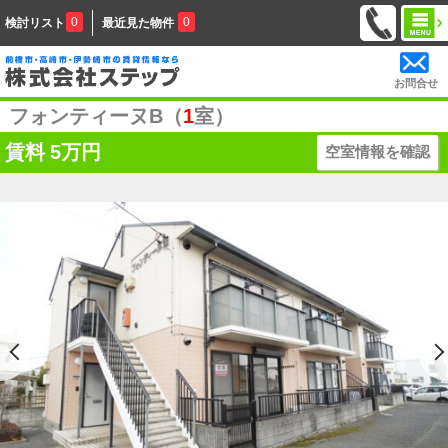
0
0
検討リスト
最近見た物件
お問合せ
フォンティーヌB（
1
室）
賃料
5万円
空室情報を確認