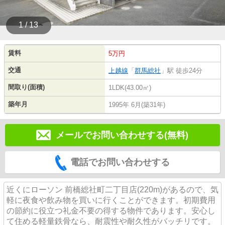
1 / 13
賃料
5万円
交通
上越線
「
群馬総社
」駅 徒歩24分
間取り(面積)
1LDK(43.00㎡)
築年月
1995年 6月(築31年)
メールでお問い合わせする(無料)
電話でお問い合わせする
近くにローソン 前橋総社町二丁目店(220m)があるので、気
軽に夜食や飲み物を買いに行くことができます。初期費用
の節約に役立つ礼金不要の得する物件であります。安心し
て住める軽量鉄骨なら、耐震性や耐久性がバッチリです。