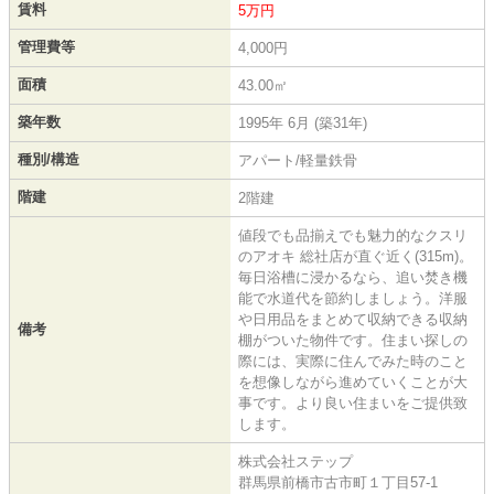
賃料
5万円
管理費等
4,000円
面積
43.00㎡
築年数
1995年 6月 (築31年)
種別/構造
アパート/軽量鉄骨
階建
2階建
値段でも品揃えでも魅力的なクスリ
のアオキ 総社店が直ぐ近く(315m)。
毎日浴槽に浸かるなら、追い焚き機
能で水道代を節約しましょう。洋服
や日用品をまとめて収納できる収納
備考
棚がついた物件です。住まい探しの
際には、実際に住んでみた時のこと
を想像しながら進めていくことが大
事です。より良い住まいをご提供致
します。
株式会社ステップ
群馬県前橋市古市町１丁目57-1