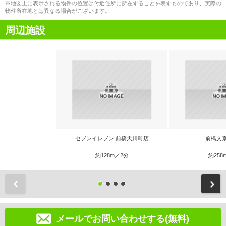
※地図上に表示される物件の位置は付近住所に所在することを表すものであり、実際の
物件所在地とは異なる場合がございます。
周辺施設
セブンイレブン 前橋天川町店
前橋文
約128m／2分
約258
前
メールでお問い合わせする(無料)