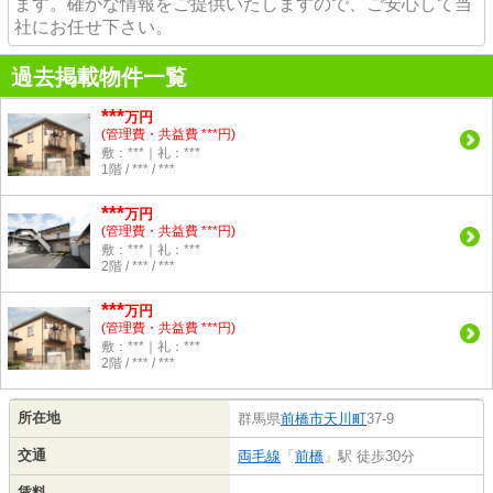
ます。確かな情報をご提供いたしますので、ご安心して当
社にお任せ下さい。
過去掲載物件一覧
***
万円
(管理費・共益費 ***円)
敷：***｜礼：***
1階 / *** / ***
***
万円
(管理費・共益費 ***円)
敷：***｜礼：***
2階 / *** / ***
***
万円
(管理費・共益費 ***円)
敷：***｜礼：***
2階 / *** / ***
所在地
群馬県
前橋市
天川町
37-9
交通
両毛線
「
前橋
」駅 徒歩30分
賃料