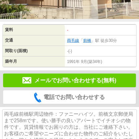
賃料
-
交通
両毛線
「
前橋
」駅 徒歩30分
間取り(面積)
-(-)
築年月
1991年 9月(築34年)
メールでお問い合わせする(無料)
電話でお問い合わせする
両毛線前橋駅周辺物件：ファニーハイツ。前橋文京郵便局
まで258mです。使い勝手の良いアパートでイチオシの物
件です。賃貸情報でお困りの方は、当社にご連絡下さい。
お客様のご希望やニーズに合わせた物件のご紹介をいたし