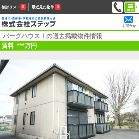
0
0
検討リスト
最近見た物件
お問合せ
パークハウスⅠの過去掲載物件情報
賃料
***
万円