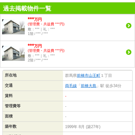
過去掲載物件一覧
***
万円
(管理費・共益費 ***円)
敷：***｜礼：***
1階 / *** / ***
***
万円
(管理費・共益費 ***円)
敷：***｜礼：***
2階 / *** / ***
所在地
群馬県
前橋市
山王町
１丁目
交通
両毛線
「
前橋大島
」駅 徒歩34分
賃料
-
管理費等
-
面積
-
築年数
1999年 8月 (築27年)