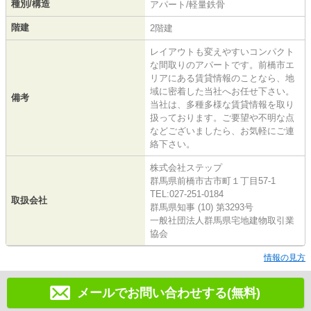
種別/構造
アパート/軽量鉄骨
階建
2階建
レイアウトも変えやすいコンパクト
な間取りのアパートです。前橋市エ
リアにある賃貸情報のことなら、地
域に密着した当社へお任せ下さい。
備考
当社は、多種多様な賃貸情報を取り
扱っております。ご要望や不明な点
などございましたら、お気軽にご連
絡下さい。
株式会社ステップ
群馬県前橋市古市町１丁目57-1
TEL:027-251-0184
取扱会社
群馬県知事 (10) 第3293号
一般社団法人群馬県宅地建物取引業
協会
情報の見方
メールでお問い合わせする(無料)