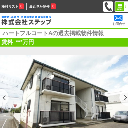
0
0
検討リスト
最近見た物件
お問合せ
ハートフルコートAの過去掲載物件情報
賃料
***
万円