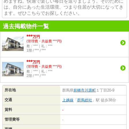
めますね。快適で楽しい毎日を送りましょう。そのために
は、自分にあった生活環境、つまり住居が大切になってき
ます。ぜひこちらでお探しください。
過去掲載物件一覧
***
万円
(管理費・共益費 ***円)
敷：***｜礼：***
1階 / *** / ***
***
万円
(管理費・共益費 ***円)
敷：***｜礼：***
2階 / *** / ***
所在地
群馬県
前橋市
川原町
１丁目20-9
交通
上越線
「
群馬総社
」駅 徒歩38分
賃料
-
管理費等
-