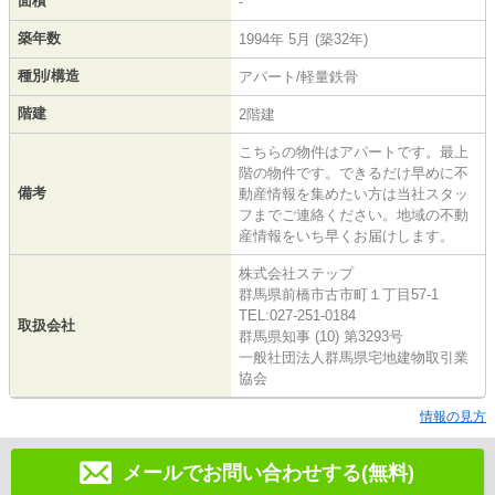
面積
-
築年数
1994年 5月 (築32年)
種別/構造
アパート/軽量鉄骨
階建
2階建
こちらの物件はアパートです。最上
階の物件です。できるだけ早めに不
備考
動産情報を集めたい方は当社スタッ
フまでご連絡ください。地域の不動
産情報をいち早くお届けします。
株式会社ステップ
群馬県前橋市古市町１丁目57-1
TEL:027-251-0184
取扱会社
群馬県知事 (10) 第3293号
一般社団法人群馬県宅地建物取引業
協会
情報の見方
メールでお問い合わせする(無料)