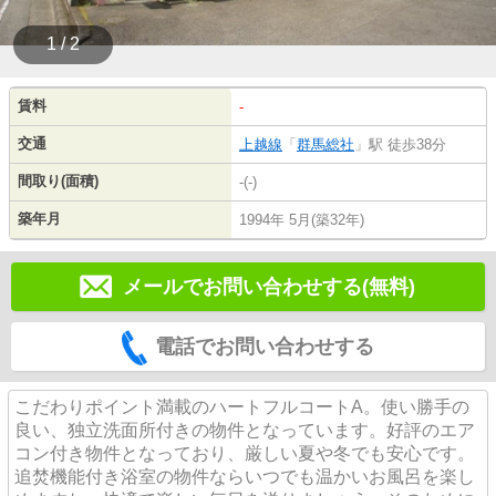
1 / 2
賃料
-
交通
上越線
「
群馬総社
」駅 徒歩38分
間取り(面積)
-(-)
築年月
1994年 5月(築32年)
メールでお問い合わせする(無料)
電話でお問い合わせする
こだわりポイント満載のハートフルコートA。使い勝手の
良い、独立洗面所付きの物件となっています。好評のエア
コン付き物件となっており、厳しい夏や冬でも安心です。
追焚機能付き浴室の物件ならいつでも温かいお風呂を楽し