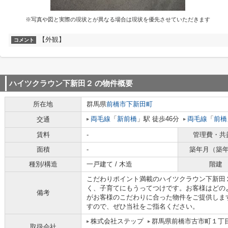
※写真や図と実際の現状とが異なる場合は現状を優先させていただきます
【外観】
コメント
ハイツクラウン下新田２
の物件概要
所在地
群馬県
前橋市
下新田町
両毛線
「
新前橋
」駅 徒歩46分
両毛線
「
前橋
交通
賃料
-
管理費・共
面積
-
築年月（築
種別/構造
一戸建て / 木造
階建
こだわりポイント満載のハイツクラウン下新田
く、子育てにもうってつけです。お客様はどの
備考
がお客様のこだわりに合った物件をご提供しま
すので、ぜひ当社をご指名ください。
株式会社ステップ
群馬県前橋市古市町１丁目
取扱会社