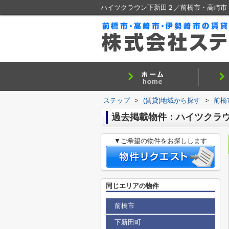
ハイツクラウン下新田２／前橋市・高崎市
ステップ
>
(賃貸)地域から探す
>
前橋
過去掲載物件：ハイツクラ
▼ご希望の物件をお探しします
同じエリアの物件
前橋市
下新田町