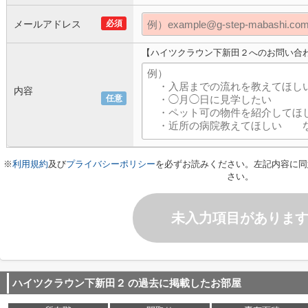
メールアドレス
必須
【ハイツクラウン下新田２へのお問い合
内容
任意
※
利用規約
及び
プライバシーポリシー
を必ずお読みください。左記内容に同
さい。
未入力項目がありま
ハイツクラウン下新田２
の過去に掲載したお部屋