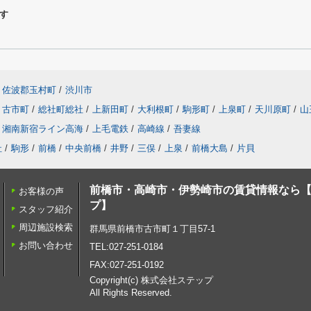
す
佐波郡玉村町
/
渋川市
古市町
/
総社町総社
/
上新田町
/
大利根町
/
駒形町
/
上泉町
/
天川原町
/
山
湘南新宿ライン高海
/
上毛電鉄
/
高崎線
/
吾妻線
社
/
駒形
/
前橋
/
中央前橋
/
井野
/
三俣
/
上泉
/
前橋大島
/
片貝
前橋市・高崎市・伊勢崎市の賃貸情報なら
お客様の声
プ】
スタッフ紹介
周辺施設検索
群馬県前橋市古市町１丁目57-1
お問い合わせ
TEL:027-251-0184
FAX:027-251-0192
Copyright(c) 株式会社ステップ
All Rights Reserved.