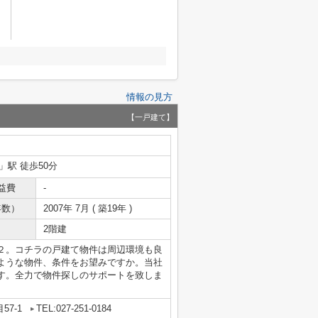
情報の見方
【一戸建て】
」駅 徒歩50分
益費
-
年数）
2007年 7月 ( 築19年 )
2階建
２。コチラの戸建て物件は周辺環境も良
ような物件、条件をお望みですか。当社
す。全力で物件探しのサポートを致しま
57-1
TEL:027-251-0184