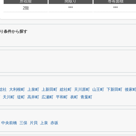
所在階
間取り
専有面積
2階
***
***
り条件から探す
総社
大利根町
上泉町
上新田町
総社町
天川原町
山王町
下新田町
後家
町
天川町
堤町
高井町
広瀬町
平和町
表町
青葉町
中央前橋
三俣
片貝
上泉
赤坂