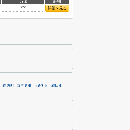
方位
詳細
***
詳細を見る
町
東善町
西片貝町
元総社町
箱田町