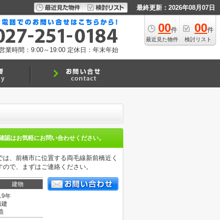
最終更新：2026年08月07日
00
00
件
件
最近見た物件
検討リスト
営業時間：9:00～19:00
定休日：年末年始
確認はお気軽にお問い合わせください。
では、前橋市に位置する両毛線新前橋近く
すので、まずはご連絡ください。
建物
19年
階建
造