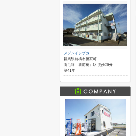
メゾンイシザカ
群馬県前橋市後家町
両毛線「新前橋」駅 徒歩26分
築41年