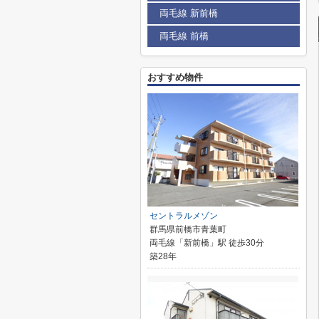
両毛線 新前橋
両毛線 前橋
おすすめ物件
セントラルメゾン
群馬県前橋市青葉町
両毛線「新前橋」駅 徒歩30分
築28年