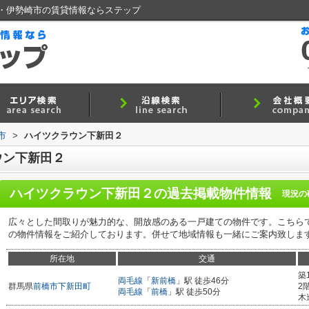
・伊勢崎市の賃貸情報ならステップ
市
>
ハイツクラウン下新田２
ウン下新田２
ハイツクラウン下新田２
の過去掲載物件情報
現況の
広々とした間取りが魅力的な、開放感のある一戸建ての物件です。こちら
の物件情報をご紹介しております。併せて地域情報も一緒にご案内致しま
所在地
交通
築
両毛線
「
新前橋
」駅 徒歩46分
群馬県
前橋市
下新田町
2
両毛線
「
前橋
」駅 徒歩50分
木