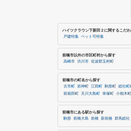
ハイツクラウン下新田２に関するこだわ
戸建特集
ペット可特集
前橋市以外の市区町村から探す
高崎市
渋川市
佐波郡玉村町
前橋市の町名から探す
古市町
岩神町
江田町
駒形町
総社町
前箱田町
天川大島町
幸塚町
小相木
前橋市にある駅から探す
駒形
前橋大島
前橋
新前橋
群馬総社