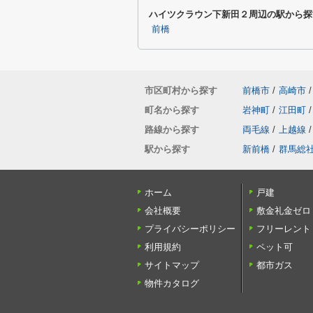
ハイツクラウン下新田２周辺の駅から探
前橋
市区町村から探す
前橋市
/
高崎市
/
町名から探す
岩神町
/
江田町
/
路線から探す
両毛線
/
上越線
/
駅から探す
新前橋
/
群馬総
ホーム
戸建
会社概要
敷金礼金ゼロ
プライバシーポリシー
フリーレント
利用規約
ペット可
サイトマップ
都市ガス
物件カタログ