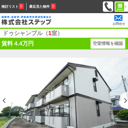
0
0
検討リスト
最近見た物件
お問合せ
ドゥシャンブル（
1
室）
賃料
4.4万円
空室情報を確認