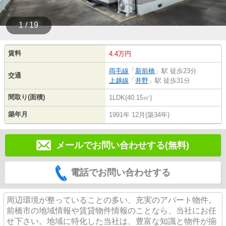
1 / 19
賃料
4.4万円
両毛線
「
新前橋
」駅 徒歩23分
交通
上越線
「
井野
」駅 徒歩31分
間取り(面積)
1LDK(40.15㎡)
築年月
1991年 12月(築34年)
メールでお問い合わせする(無料)
電話でお問い合わせする
周辺環境が整っていることの多い、充実のアパート物件。
前橋市の地域情報や賃貸物件情報のことなら、当社にお任
せ下さい。地域に特化した当社は、豊富な知識と物件が揃