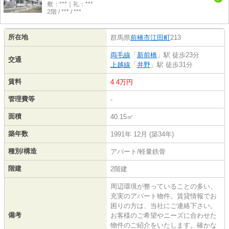
敷：***｜礼：***
2階 / *** / ***
所在地
群馬県
前橋市
江田町
213
両毛線
「
新前橋
」駅 徒歩23分
交通
上越線
「
井野
」駅 徒歩31分
賃料
4.4万円
管理費等
-
面積
40.15㎡
築年数
1991年 12月 (築34年)
種別/構造
アパート/軽量鉄骨
階建
2階建
周辺環境が整っていることの多い、
充実のアパート物件。賃貸情報でお
困りの方は、当社にご連絡下さい。
備考
お客様のご希望やニーズに合わせた
物件のご紹介をいたします。確かな