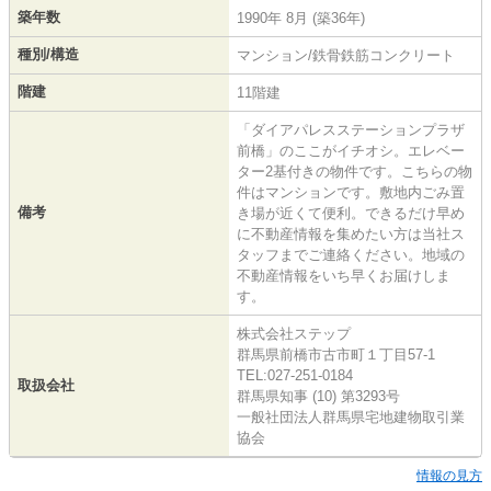
築年数
1990年 8月 (築36年)
種別/構造
マンション/鉄骨鉄筋コンクリート
階建
11階建
「ダイアパレスステーションプラザ
前橋」のここがイチオシ。エレベー
ター2基付きの物件です。こちらの物
件はマンションです。敷地内ごみ置
備考
き場が近くて便利。できるだけ早め
に不動産情報を集めたい方は当社ス
タッフまでご連絡ください。地域の
不動産情報をいち早くお届けしま
す。
株式会社ステップ
群馬県前橋市古市町１丁目57-1
TEL:027-251-0184
取扱会社
群馬県知事 (10) 第3293号
一般社団法人群馬県宅地建物取引業
協会
情報の見方