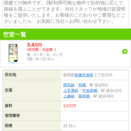
階建ての物件です。2駅利用可能な物件で目的地に応じて
路線を選ぶことができます。当社スタッフが地域の賃貸情
報をご提供いたします。お客様のこだわりやご要望などご
ざいましたら、お気軽に当社へお問い合わせ下さい。
空室一覧
3.4
万
円
(管理費・共益費 -)
敷：0ヶ月｜礼：0ヶ月
2階 / 1K / 22.31㎡
所在地
群馬県
前橋市
表町
２丁目23-8
両毛線
「
前橋
」駅 徒歩5分
交通
上毛電鉄
「
中央前橋
」駅 徒歩12分
上越線
「
新前橋
」駅 徒歩34分
賃料
3.4万円
管理費等
-
面積
22.31㎡