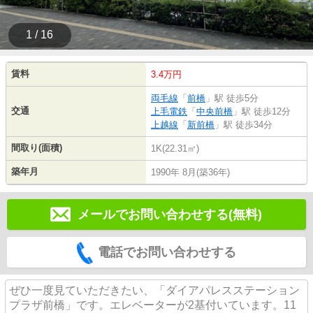
1 / 16
賃料
3.4万円
両毛線
「
前橋
」駅 徒歩5分
交通
上毛電鉄
「
中央前橋
」駅 徒歩12分
上越線
「
新前橋
」駅 徒歩34分
間取り(面積)
1K(22.31㎡)
築年月
1990年 8月(築36年)
メールでお問い合わせする(無料)
電話でお問い合わせする
ぜひ一度見ていただきたい、「ダイアパレスステーション
プラザ前橋」です。エレベーターが2基付いています。11