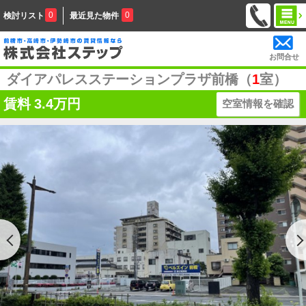
0
0
検討リスト
最近見た物件
お問合せ
ダイアパレスステーションプラザ前橋（
1
室）
賃料
3.4万円
空室情報を確認