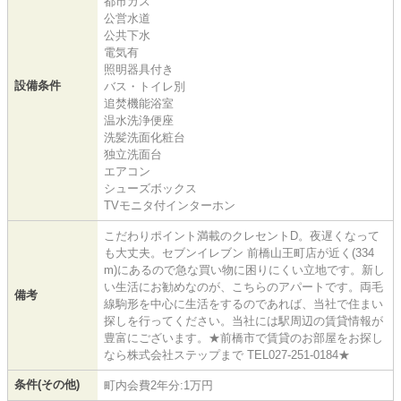
都市ガス
公営水道
公共下水
電気有
照明器具付き
設備条件
バス・トイレ別
追焚機能浴室
温水洗浄便座
洗髪洗面化粧台
独立洗面台
エアコン
シューズボックス
TVモニタ付インターホン
こだわりポイント満載のクレセントD。夜遅くなって
も大丈夫。セブンイレブン 前橋山王町店が近く(334
m)にあるので急な買い物に困りにくい立地です。新し
い生活にお勧めなのが、こちらのアパートです。両毛
備考
線駒形を中心に生活をするのであれば、当社で住まい
探しを行ってください。当社には駅周辺の賃貸情報が
豊富にございます。★前橋市で賃貸のお部屋をお探し
なら株式会社ステップまで TEL027-251-0184★
条件(その他)
町内会費2年分:1万円