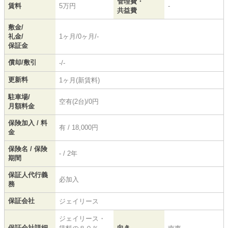
管理費・
賃料
5万円
-
共益費
敷金/
礼金/
1ヶ月/0ヶ月/-
保証金
償却/敷引
-/-
更新料
1ヶ月(新賃料)
駐車場/
空有(2台)/0円
月額料金
保険加入 / 料
有 / 18,000円
金
保険名 / 保険
- / 2年
期間
保証人代行義
必加入
務
保証会社
ジェイリース
ジェイリース・
保証会社詳細
向き