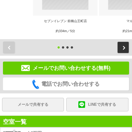
セブンイレブン 前橋山王町店
マ
約334m／5分
約21
前
メールでお問い合わせする(無料)
電話でお問い合わせする
メールで共有する
LINEで共有する
空室一覧