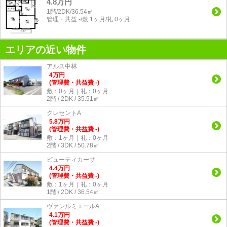
4.8万円
1階/2DK/36.54㎡
管理・共益:-/敷:1ヶ月/礼:0ヶ月
エリアの近い物件
アルス中林
4
万
円
(管理費・共益費 -)
敷：0ヶ月｜礼：0ヶ月
2階 / 2DK / 35.51㎡
クレセントA
5.8
万
円
(管理費・共益費 -)
敷：1ヶ月｜礼：0ヶ月
2階 / 3DK / 50.78㎡
ビューティカーサ
4.4
万
円
(管理費・共益費 -)
敷：1ヶ月｜礼：0ヶ月
1階 / 2DK / 36.54㎡
ヴァンルミエールA
4.1
万
円
(管理費・共益費 -)