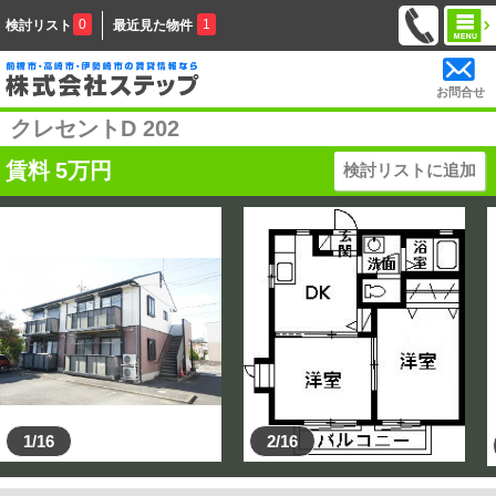
0
1
検討リスト
最近見た物件
お問合せ
クレセントD 202
賃料
5
万円
検討リストに追加
1/16
2/16