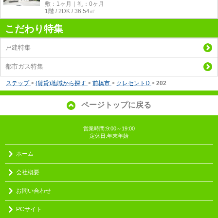
敷：1ヶ月｜礼：0ヶ月
1階 / 2DK / 36.54㎡
こだわり特集
戸建特集
都市ガス特集
ステップ
>
(賃貸)地域から探す
>
前橋市
>
クレセントD
>
202
ページトップに戻る
営業時間:9:00～19:00
定休日:年末年始
ホーム
会社概要
お問い合わせ
PCサイト