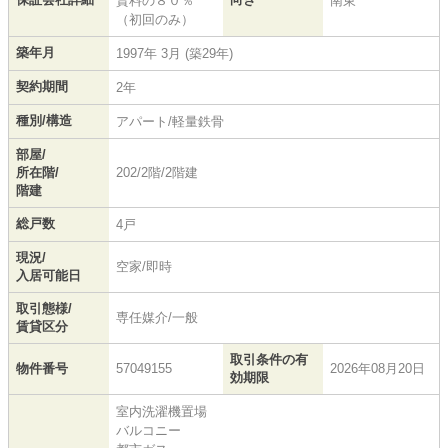
賃料の８０％
南東
（初回のみ）
築年月
1997年 3月 (築29年)
契約期間
2年
種別/構造
アパート/軽量鉄骨
部屋/
所在階/
202/2階/2階建
階建
総戸数
4戸
現況/
空家/即時
入居可能日
取引態様/
専任媒介/一般
賃貸区分
取引条件の有
物件番号
57049155
2026年08月20日
効期限
室内洗濯機置場
バルコニー