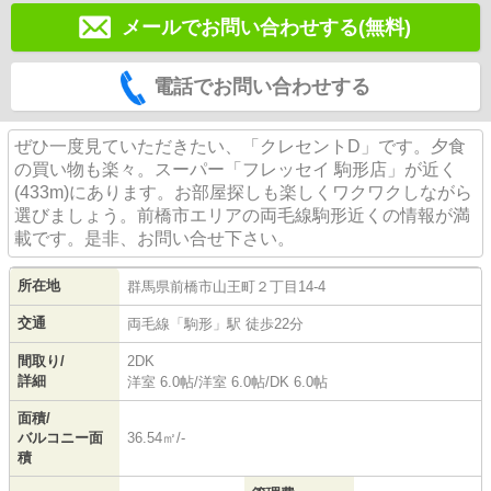
メールでお問い合わせする(無料)
電話でお問い合わせする
ぜひ一度見ていただきたい、「クレセントD」です。夕食
の買い物も楽々。スーパー「フレッセイ 駒形店」が近く
(433m)にあります。お部屋探しも楽しくワクワクしながら
選びましょう。前橋市エリアの両毛線駒形近くの情報が満
載です。是非、お問い合せ下さい。
所在地
群馬県
前橋市
山王町
２丁目14-4
交通
両毛線
「
駒形
」駅 徒歩22分
間取り/
2DK
詳細
洋室 6.0帖
/
洋室 6.0帖
/
DK 6.0帖
面積/
バルコニー面
36.54㎡/-
積