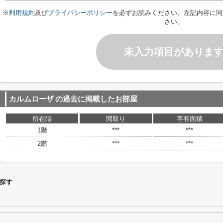
※
利用規約
及び
プライバシーポリシー
を必ずお読みください。左記内容に同
さい。
未入力項目がありま
カルムローザ
の過去に掲載したお部屋
所在階
間取り
専有面積
1階
***
***
2階
***
***
探す