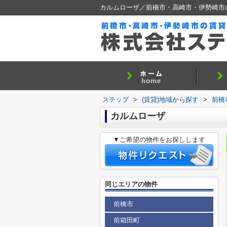
カルムローザ／前橋市・高崎市・伊勢崎市
ステップ
>
(賃貸)地域から探す
>
前橋
カルムローザ
▼ご希望の物件をお探しします
同じエリアの物件
前橋市
前箱田町