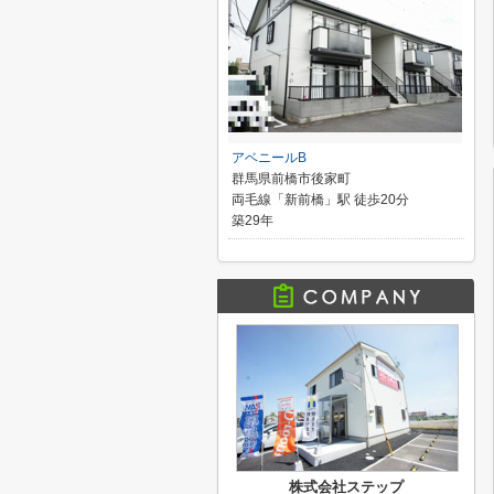
アベニールB
群馬県前橋市後家町
両毛線「新前橋」駅 徒歩20分
築29年
株式会社ステップ