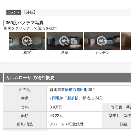
【外観】
コメント
360度パノラマ写真
画像をクリックして視点を操作
和室
洋室
キッチン
カルムローザ
の物件概要
所在地
群馬県
前橋市
前箱田町
36-1
両毛線
「
新前橋
」駅 徒歩24分
交通
賃料
3.9万円
管理費・共
面積
43.22㎡
築年月（築
種別/構造
アパート / 軽量鉄骨
階建