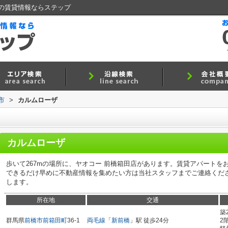
の賃貸情報ならステップ
市
>
カルムローザ
カルムローザ
歩いて267mの場所に、ヤオコー 前橋箱田店があります。賃貸アパート
できるだけ早めに不動産情報を集めたい方は当社スタッフまでご連絡くだ
します。
所在地
交通
築
群馬県
前橋市
前箱田町
36-1
両毛線
「
新前橋
」駅 徒歩24分
2