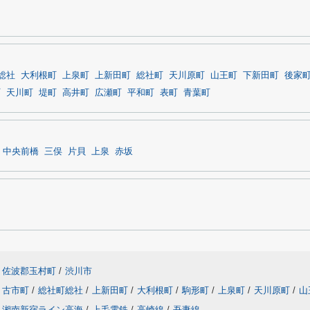
総社
大利根町
上泉町
上新田町
総社町
天川原町
山王町
下新田町
後家
町
天川町
堤町
高井町
広瀬町
平和町
表町
青葉町
中央前橋
三俣
片貝
上泉
赤坂
佐波郡玉村町
/
渋川市
古市町
/
総社町総社
/
上新田町
/
大利根町
/
駒形町
/
上泉町
/
天川原町
/
山
湘南新宿ライン高海
/
上毛電鉄
/
高崎線
/
吾妻線