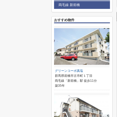
両毛線 新前橋
おすすめ物件
グリーンコーポ真塩
群馬県前橋市古市町１丁目
両毛線「新前橋」駅 徒歩11分
築35年