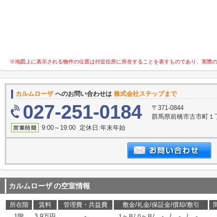
※地図上に表示される物件の位置は付近住所に所在することを表すものであり、実際
カルムローザ
へのお問い合わせは
株式会社ステップまで
027-251-0184
〒371-0844
群馬県前橋市古市町１丁
9:00～19:00 定休日:年末年始
カルムローザ
の空室情報
所在階
賃料
管理費・共益費
敷金/礼金/保証金/償却/敷引
1階
3.9万円
-
/
/
/
/
1ヶ月
0ヶ月
-
-
-