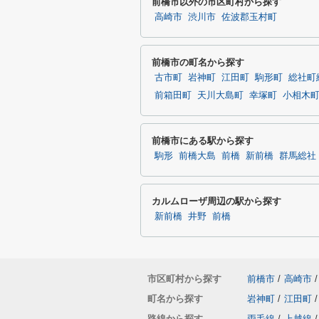
前橋市以外の市区町村から探す
高崎市
渋川市
佐波郡玉村町
前橋市の町名から探す
古市町
岩神町
江田町
駒形町
総社町
前箱田町
天川大島町
幸塚町
小相木
前橋市にある駅から探す
駒形
前橋大島
前橋
新前橋
群馬総社
カルムローザ周辺の駅から探す
新前橋
井野
前橋
市区町村から探す
前橋市
/
高崎市
/
町名から探す
岩神町
/
江田町
/
路線から探す
両毛線
/
上越線
/