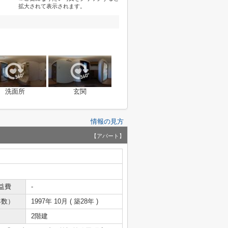
拡大されて表示されます。
洗面所
玄関
情報の見方
【アパート】
益費
-
年数）
1997年 10月 ( 築28年 )
2階建