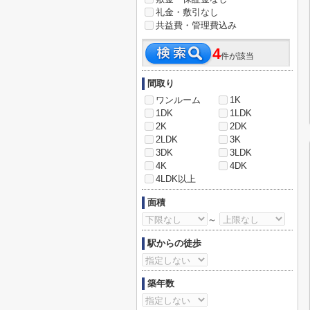
礼金・敷引なし
共益費・管理費込み
4
件が該当
間取り
ワンルーム
1K
1DK
1LDK
2K
2DK
2LDK
3K
3DK
3LDK
4K
4DK
4LDK以上
面積
～
駅からの徒歩
築年数