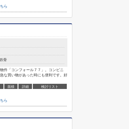
ちら
鉄骨
物件「コンフォール７７」。コンビニ
m)て急な買い物があった時にも便利です。好
面積
詳細
検討リスト
ちら