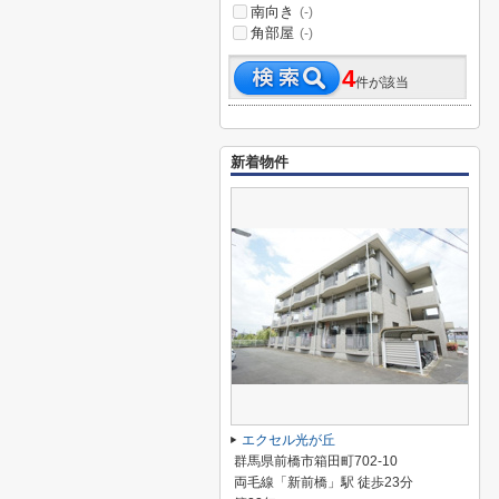
南向き
(-)
角部屋
(-)
4
件が該当
新着物件
エクセル光が丘
群馬県前橋市箱田町702-10
両毛線「新前橋」駅 徒歩23分