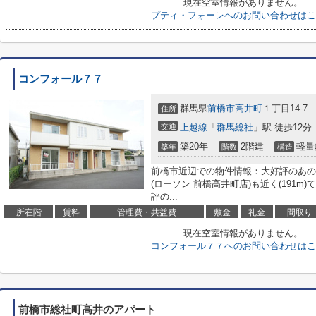
現在空室情報がありません。
プティ・フォーレへのお問い合わせはこ
コンフォール７７
群馬県
前橋市
高井町
１丁目14-7
住所
交通
上越線
「
群馬総社
」駅 徒歩12分
築20年
2階建
軽量
築年
階数
構造
前橋市近辺での物件情報：大好評のあの
(ローソン 前橋高井町店)も近く(191
評の...
所在階
賃料
管理費・共益費
敷金
礼金
間取り
現在空室情報がありません。
コンフォール７７へのお問い合わせはこ
前橋市総社町高井のアパート