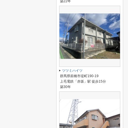
築22年
ツツミハイツ
群馬県前橋市堤町190-19
上毛電鉄「赤坂」駅 徒歩15分
築30年