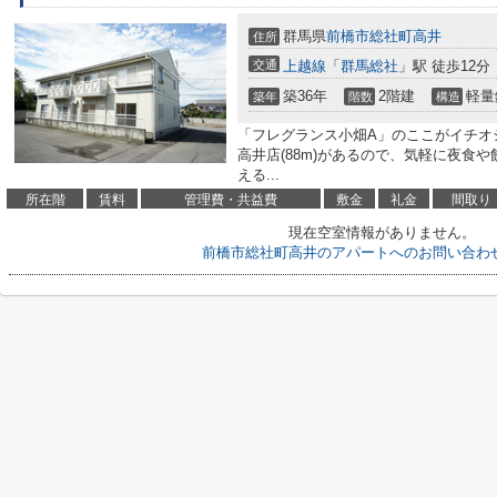
群馬県
前橋市
総社町高井
住所
交通
上越線
「
群馬総社
」駅 徒歩12分
築36年
2階建
軽量
築年
階数
構造
「フレグランス小畑A」のここがイチオ
高井店(88m)があるので、気軽に夜食
える...
所在階
賃料
管理費・共益費
敷金
礼金
間取り
現在空室情報がありません。
前橋市総社町高井のアパートへのお問い合わ