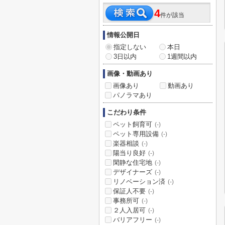
4
件が該当
情報公開日
指定しない
本日
3日以内
1週間以内
画像・動画あり
画像あり
動画あり
パノラマあり
こだわり条件
ペット飼育可
(-)
ペット専用設備
(-)
楽器相談
(-)
陽当り良好
(-)
閑静な住宅地
(-)
デザイナーズ
(-)
リノベーション済
(-)
保証人不要
(-)
事務所可
(-)
２人入居可
(-)
バリアフリー
(-)