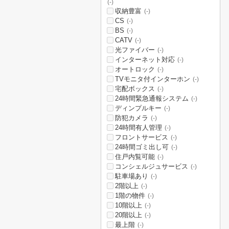
(-)
収納豊富
(-)
CS
(-)
BS
(-)
CATV
(-)
光ファイバー
(-)
インターネット対応
(-)
オートロック
(-)
TVモニタ付インターホン
(-)
宅配ボックス
(-)
24時間緊急通報システム
(-)
ディンプルキー
(-)
防犯カメラ
(-)
24時間有人管理
(-)
フロントサービス
(-)
24時間ゴミ出し可
(-)
住戸内覧可能
(-)
コンシェルジュサービス
(-)
駐車場あり
(-)
2階以上
(-)
1階の物件
(-)
10階以上
(-)
20階以上
(-)
最上階
(-)