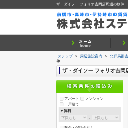
ザ・ダイソー フォリオ吉岡店周辺の物件
ステップ
>
周辺施設案内
>
北群馬郡
件
ザ・ダイソー フォリオ吉岡
アパート
マンション
一戸建て
▼賃料
～
敷金・保証金なし