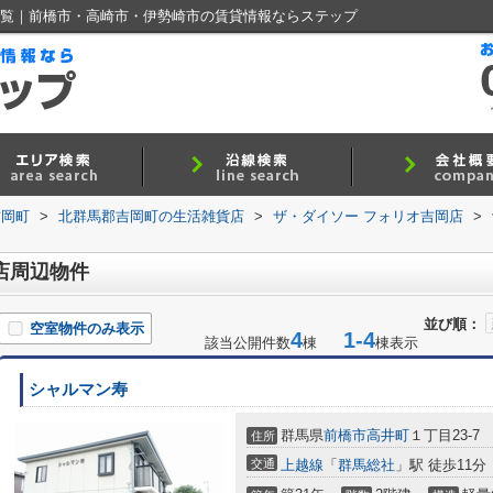
一覧｜前橋市・高崎市・伊勢崎市の賃貸情報ならステップ
吉岡町
>
北群馬郡吉岡町の生活雑貨店
>
ザ・ダイソー フォリオ吉岡店
>
店周辺物件
並び順：
空室物件のみ表示
4
1-4
該当公開件数
棟
棟表示
シャルマン寿
群馬県
前橋市
高井町
１丁目23-7
住所
交通
上越線
「
群馬総社
」駅 徒歩11分