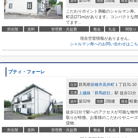
築31年
2階建
軽量
築年
階数
構造
こだわりポイント満載のシャルマン寿。
町店(271m)があります。コンパクト
てます...
所在階
賃料
管理費・共益費
敷金
礼金
間取り
現在空室情報がありません。
シャルマン寿へのお問い合わせはこち
プティ・フォーレ
群馬県
前橋市
高井町
１丁目31-10
住所
交通
上越線
「
群馬総社
」駅 徒歩11分
築32年
2階建
軽量
築年
階数
構造
徒歩11分で駅へのアクセスが可能な物
取りが特徴。お客様のこだわりやニーズ
貸物...
所在階
賃料
管理費・共益費
敷金
礼金
間取り