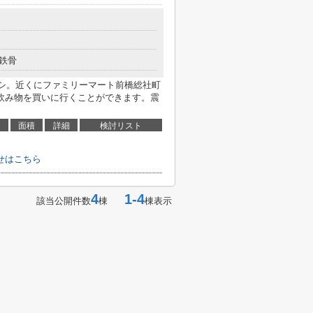
鉄骨
シ。近くにファミリーマート前橋総社町
や飲み物を買いに行くことができます。震
面積
詳細
検討リスト
せはこちら
4
1-4
該当公開件数
棟
棟表示