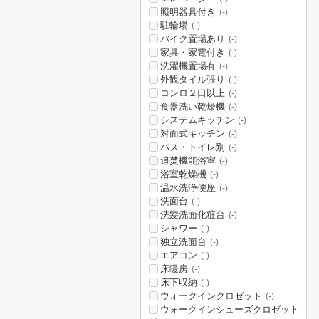
照明器具付き
(-)
駐輪場
(-)
バイク置場あり
(-)
家具・家電付き
(-)
洗濯機置場有
(-)
外観タイル張り
(-)
コンロ２口以上
(-)
食器洗い乾燥機
(-)
システムキッチン
(-)
対面式キッチン
(-)
バス・トイレ別
(-)
追焚機能浴室
(-)
浴室乾燥機
(-)
温水洗浄便座
(-)
洗面台
(-)
洗髪洗面化粧台
(-)
シャワー
(-)
独立洗面台
(-)
エアコン
(-)
床暖房
(-)
床下収納
(-)
ウォークインクロゼット
(-)
ウォークインシューズクロゼット