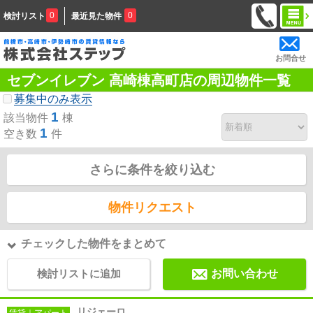
0
0
検討リスト
最近見た物件
お問合せ
セブンイレブン 高崎棟高町店の周辺物件一覧
募集中のみ表示
1
該当物件
棟
1
空き数
件
さらに条件を絞り込む
物件リクエスト
チェックした物件をまとめて
検討リストに追加
お問い合わせ
リジェーロ
賃貸｜アパート