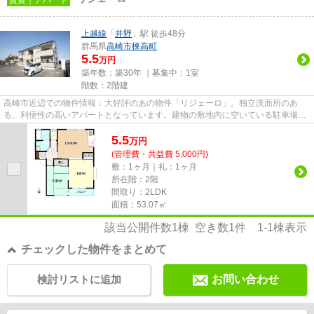
上越線
「
井野
」駅 徒歩48分
群馬県
高崎市
棟高町
5.5
万円
築年数：築30年 ｜募集中：
1室
階数：2階建
高崎市近辺での物件情報：大好評のあの物件「リジェーロ」。独立洗面所のあ
る、利便性の高いアパートとなっています。建物の敷地内に空いている駐車場が
あるのでご利用いただけます。...
5.5
万
円
(管理費・共益費 5,000円)
敷：1ヶ月｜礼：1ヶ月
所在階：2階
間取り：2LDK
面積：53.07㎡
該当公開件数
1
棟 空き数
1
件
1-1
棟表示
チェックした物件をまとめて
検討リストに追加
お問い合わせ