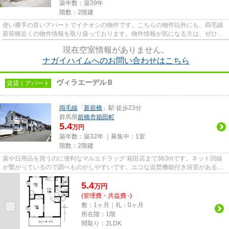
築年数：築39年
階数：2階建
使い勝手の良いアパートでイチオシの物件です。こちらの物件以外にも、両毛線
新前橋近くの物件情報を取り扱っております。物件情報が気になる方は、ぜひお
問い合わせ下さいませ。
現在空室情報がありません。
ナガイハイムへのお問い合わせはこちら
ヴィラエーデルＢ
賃貸｜アパート
両毛線
「
新前橋
」駅 徒歩23分
群馬県
前橋市
箱田町
5.4
万円
築年数：築32年 ｜募集中：
1室
階数：2階建
薬や日用品を買うのに便利なマルエドラッグ 箱田店まで363mです。ネット回線
が繋がっているので調べものがしやすいです。エコな追焚機能付き浴室がある物
件はいかがでしょうか。この賃...
5.4
万
円
(管理費・共益費 -)
敷：1ヶ月｜礼：0ヶ月
所在階：1階
間取り：2LDK