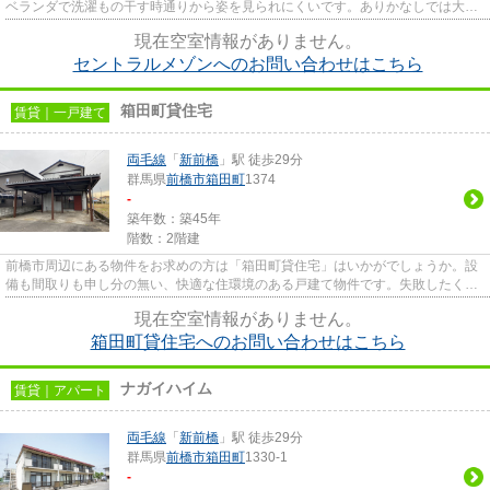
ベランダで洗濯もの干す時通りから姿を見られにくいです。ありかなしでは大き
な違い、敷地内ごみ置き場つ...
現在空室情報がありません。
セントラルメゾンへのお問い合わせはこちら
箱田町貸住宅
賃貸｜一戸建て
両毛線
「
新前橋
」駅 徒歩29分
群馬県
前橋市
箱田町
1374
-
築年数：築45年
階数：2階建
前橋市周辺にある物件をお求めの方は「箱田町貸住宅」はいかがでしょうか。設
備も間取りも申し分の無い、快適な住環境のある戸建て物件です。失敗したくな
い賃貸戸建て探しなら前橋市...
現在空室情報がありません。
箱田町貸住宅へのお問い合わせはこちら
ナガイハイム
賃貸｜アパート
両毛線
「
新前橋
」駅 徒歩29分
群馬県
前橋市
箱田町
1330-1
-