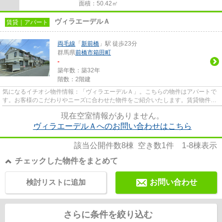
面積：50.42㎡
ヴィラエーデルＡ
賃貸｜アパート
両毛線
「
新前橋
」駅 徒歩23分
群馬県
前橋市
箱田町
-
築年数：築32年
階数：2階建
気になるイチオシ物件情報：「ヴィラエーデルＡ」。こちらの物件はアパートで
す。お客様のこだわりやニーズに合わせた物件をご紹介いたします。賃貸物件を
探すなら、多種多様な物件を...
現在空室情報がありません。
ヴィラエーデルＡへのお問い合わせはこちら
該当公開件数
8
棟 空き数
1
件
1-8
棟表示
チェックした物件をまとめて
検討リストに追加
お問い合わせ
さらに条件を絞り込む