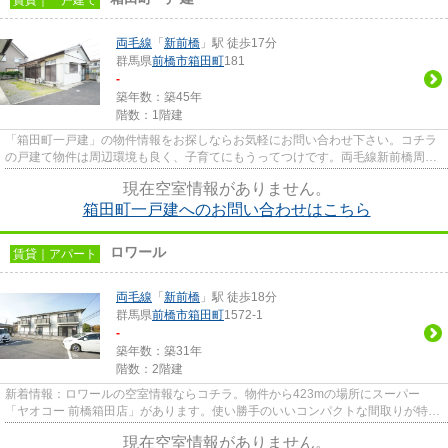
両毛線
「
新前橋
」駅 徒歩17分
群馬県
前橋市
箱田町
181
-
築年数：築45年
階数：1階建
「箱田町一戸建」の物件情報をお探しならお気軽にお問い合わせ下さい。コチラ
の戸建て物件は周辺環境も良く、子育てにもうってつけです。両毛線新前橋周辺
のことなら当社にお任せ下さ...
現在空室情報がありません。
箱田町一戸建へのお問い合わせはこちら
ロワール
賃貸｜アパート
両毛線
「
新前橋
」駅 徒歩18分
群馬県
前橋市
箱田町
1572-1
-
築年数：築31年
階数：2階建
新着情報：ロワールの空室情報ならコチラ。物件から423mの場所にスーパー
「ヤオコー 前橋箱田店」があります。使い勝手のいいコンパクトな間取りが特
徴。スタッフ一同、気持ちを込めて...
現在空室情報がありません。