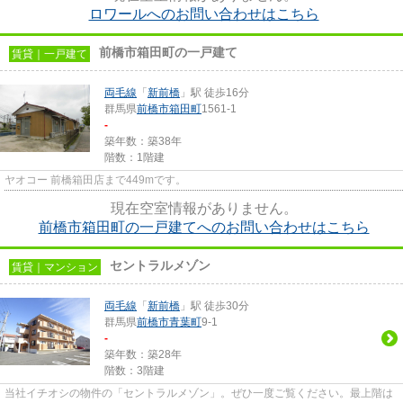
ロワールへのお問い合わせはこちら
前橋市箱田町の一戸建て
賃貸｜一戸建て
両毛線
「
新前橋
」駅 徒歩16分
群馬県
前橋市
箱田町
1561-1
-
築年数：築38年
階数：1階建
ヤオコー 前橋箱田店まで449mです。
現在空室情報がありません。
前橋市箱田町の一戸建てへのお問い合わせはこちら
セントラルメゾン
賃貸｜マンション
両毛線
「
新前橋
」駅 徒歩30分
群馬県
前橋市
青葉町
9-1
-
築年数：築28年
階数：3階建
当社イチオシの物件の「セントラルメゾン」。ぜひ一度ご覧ください。最上階は