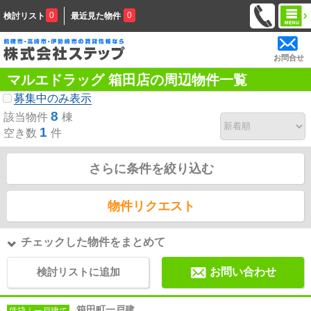
0
0
検討リスト
最近見た物件
お問合せ
マルエドラッグ 箱田店の周辺物件一覧
募集中のみ表示
8
該当物件
棟
1
空き数
件
さらに条件を絞り込む
物件リクエスト
チェックした物件をまとめて
検討リストに追加
お問い合わせ
箱田町一戸建
賃貸｜一戸建て