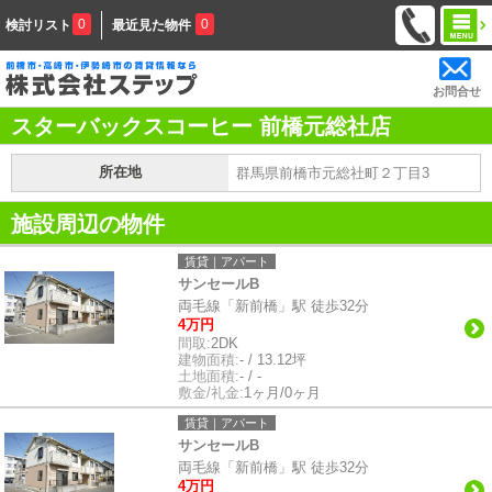
0
0
検討リスト
最近見た物件
お問合せ
スターバックスコーヒー 前橋元総社店
所在地
群馬県前橋市元総社町２丁目3
施設周辺の物件
賃貸｜アパート
サンセールB
両毛線「新前橋」駅 徒歩32分
4万円
間取:
2DK
建物面積:
- / 13.12坪
土地面積:
- / -
敷金/礼金:
1ヶ月/0ヶ月
賃貸｜アパート
サンセールB
両毛線「新前橋」駅 徒歩32分
4万円