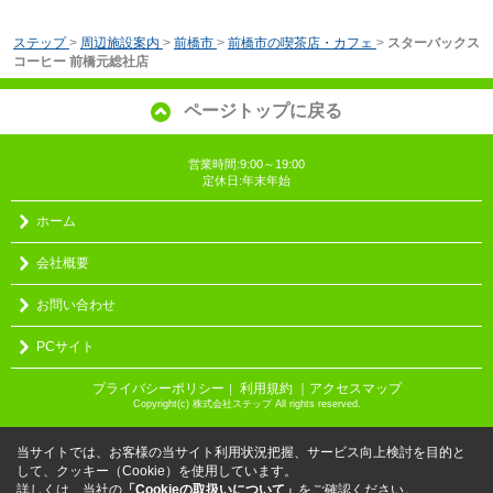
ステップ
>
周辺施設案内
>
前橋市
>
前橋市の喫茶店・カフェ
>
スターバックス
コーヒー 前橋元総社店
ページトップに戻る
営業時間:9:00～19:00
定休日:年末年始
ホーム
会社概要
お問い合わせ
PCサイト
プライバシーポリシー
利用規約
｜アクセスマップ
｜
Copyright(c) 株式会社ステップ All rights reserved.
当サイトでは、お客様の当サイト利用状況把握、サービス向上検討を目的と
して、クッキー（Cookie）を使用しています。
詳しくは、当社の
「Cookieの取扱いについて」
をご確認ください。