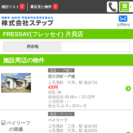
0
0
検討リスト
最近見た物件
お問合せ
FRESSAY(フレッセイ) 片貝店
所在地
施設周辺の物件
賃貸｜一戸建て
西片貝町一戸建
上毛電鉄「片貝」駅 徒歩7分
4万円
間取:
3K
建物面積:
49.68㎡ / 15.02坪
土地面積:
- / -
敷金/礼金:
0ヶ月/0ヶ月
賃貸｜アパート
ベイリーフ
上毛電鉄「三俣」駅 徒歩4分
上毛電鉄「片貝」駅 徒歩8分