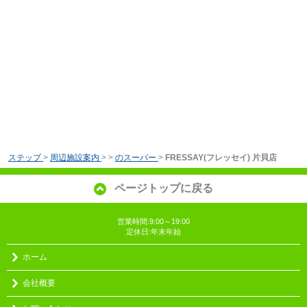
ステップ
>
周辺施設案内
>
>
のスーパー
>
FRESSAY(フレッセイ) 片貝店
ページトップに戻る
営業時間:9:00～19:00
定休日:年末年始
ホーム
会社概要