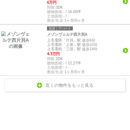
6万円
間取:
3DK
建物面積:
- / 16.60坪
土地面積:
- / -
敷金/礼金:
1ヶ月/0ヶ月
賃貸｜アパート
メゾンヴェルテ西片貝A
上毛電鉄「片貝」駅 徒歩6分
上毛電鉄「上泉」駅 徒歩12分
上毛電鉄「三俣」駅 徒歩14分
4.3万円
間取:
2DK
建物面積:
- / 12.27坪
土地面積:
- / -
敷金/礼金:
1ヶ月/0ヶ月
近くの物件をもっと見る